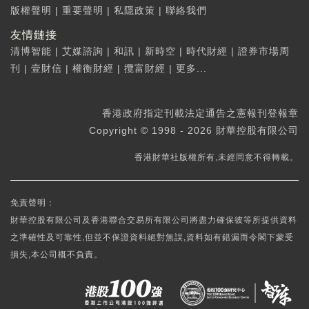
版權聲明
|
重要聲明
|
私隱政策
|
聯絡我們
友情鏈接
清博智能
|
艾媒諮詢
|
和訊
|
新時空
|
時代財經
|
證券市場周
刊
|
壹財信
|
權衡財經
|
攬富財經
|
更多...
香港政府指定刊載法定通告之憲報刊登報章
Copyright © 1998 - 2026 財華控股有限公司
香港財華社版權所有,未經同意不得轉載。
免責聲明：
財華控股有限公司及香港聯合交易所有限公司將盡力確保彼等所提供資料
之準確性及可靠性,但並不保證資料絕對無誤,資料如有錯漏而令閣下蒙受
損失,本公司概不負責。