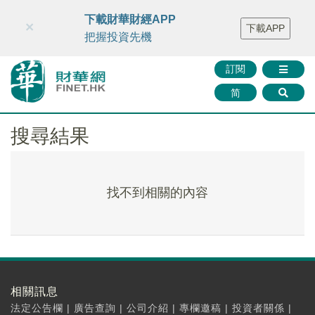
財華智庫網
FINTV
FINMETA
財華證券
媒體矩陣
下載財華財經APP
×
下載APP
智庫沙龍
聯絡我們
把握投資先機
訂閱
简
搜尋結果
找不到相關的內容
相關訊息
法定公告欄
|
廣告查詢
|
公司介紹
|
專欄邀稿
|
投資者關係
|