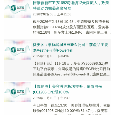
醫療創新ETF(516820)連續12天淨流入，政策
持續助力醫藥産業發展
2026年02月03日 上午11:08
截至2026年2月3日 10:48，中證醫藥及醫療器械
創新指數(931484)成分股方面漲跌互現，愛美客
領漲2.18%，新産業上漲1.94%，東阿阿膠上漲
1.71%；海思科領跌。
愛美客：收購韓國REGEN公司目前產品主要
為AestheFill與PowerFill
2025年11月18日 下午4:09
【財華社訊】11月18日，愛美客(300896.SZ)在
互動平台表示，公司收購的韓國REGEN公司目前
的產品主要為AestheFill與PowerFill，該兩款產品
均為Ⅲ類醫療...
【異動股】美容護理板塊拉升，依依股份
(001206.CN)漲10.0%
2025年11月10日 下午1:30
今日午盤，截至13:30，美容護理板塊拉升。依依
股份(001206.CN)漲10.00%報31.47元，愛美客