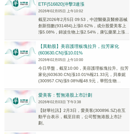
ETF(516820)沖擊3連漲
2026年02月05日 上午10:02
截至2026年2月5日 09:53，中證醫藥及醫療器械
創新指數(931484)上漲0.62%，成分股愛美客上
漲5.08%，錦波生物上漲2.54%，康弘藥業上漲
1.88%，大博醫療上漲1.74%。
【異動股】美容護理板塊拉升，拉芳家化
(603630.CN)漲10.01%
2026年02月05日 上午10:00
今日早盤，截至10:00，美容護理板塊拉升。拉芳
家化(603630.CN)漲10.01%報21.33元，貝泰妮
(300957.CN)漲9.08%報48.9元，華熙生物
(68836...
愛美客：暫無港股上市計劃
2026年02月03日 下午3:38
【財華社訊】2月3日，愛美客(300896.SZ)在互
動平台表示，截至目前，公司暫無港股上市計
劃。