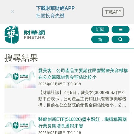
財華智庫網
FINTV
FINMETA
財華證券
媒體矩陣
下載財華財經APP
×
下載APP
智庫沙龍
聯絡我們
把握投資先機
訂閱
简
搜尋結果
愛美客：公司產品主要銷往民營醫療美容機構
在公立醫院銷售金額佔比較小
2026年02月05日 下午3:19
【財華社訊】2月5日，愛美客(300896.SZ)在互
動平台表示，公司產品主要銷往民營醫療美容機
構，目前在公立醫院的銷售金額佔比較小，公司
會適時考慮國家政策和市場需求，持續為公立...
醫療創新ETF(516820)盤中飄紅，機構稱醫藥
行業長期增長邏輯未變
2026年02月05日 下午1:19