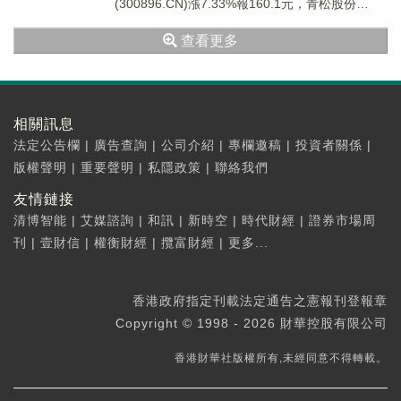
(300896.CN)漲7.33%報160.1元，青松股份
(3001...
查看更多
相關訊息
法定公告欄
|
廣告查詢
|
公司介紹
|
專欄邀稿
|
投資者關係
|
版權聲明
|
重要聲明
|
私隱政策
|
聯絡我們
友情鏈接
清博智能
|
艾媒諮詢
|
和訊
|
新時空
|
時代財經
|
證券市場周
刊
|
壹財信
|
權衡財經
|
攬富財經
|
更多...
香港政府指定刊載法定通告之憲報刊登報章
Copyright © 1998 - 2026 財華控股有限公司
香港財華社版權所有,未經同意不得轉載。