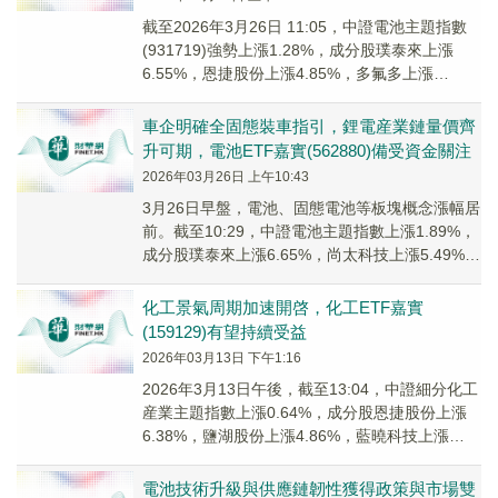
截至2026年3月26日 11:05，中證電池主題指數
(931719)強勢上漲1.28%，成分股璞泰來上漲
6.55%，恩捷股份上漲4.85%，多氟多上漲
4.78%，富臨精工，天賜材料等個股跟漲。
車企明確全固態裝車指引，鋰電産業鏈量價齊
升可期，電池ETF嘉實(562880)備受資金關注
2026年03月26日 上午10:43
3月26日早盤，電池、固態電池等板塊概念漲幅居
前。截至10:29，中證電池主題指數上漲1.89%，
成分股璞泰來上漲6.65%，尚太科技上漲5.49%，
多氟多上漲5.42%，恩捷股...
化工景氣周期加速開啓，化工ETF嘉實
(159129)有望持續受益
2026年03月13日 下午1:16
2026年3月13日午後，截至13:04，中證細分化工
産業主題指數上漲0.64%，成分股恩捷股份上漲
6.38%，鹽湖股份上漲4.86%，藍曉科技上漲
4.84%，雲天化上漲4.12...
電池技術升級與供應鏈韌性獲得政策與市場雙