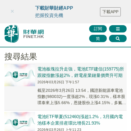
財華智庫網
FINTV
FINMETA
財華證券
媒體矩陣
下載財華財經APP
×
下載APP
智庫沙龍
聯絡我們
把握投資先機
訂閱
简
搜尋結果
電池板塊拉升走強，電池ETF建信(159775)所
跟蹤指數漲超2%，鋰電産業鏈量價齊升可期
2026年03月26日 下午1:57
截至2026年3月26日 13:54，國證新能源車電池
指數(980032)一度漲超2%，現漲0.31%，樣本股
璞泰來上漲5.66%，恩捷股份上漲4.15%，多氟多
上漲4.14%，...
電池ETF華夏(512460)漲超1.2%，3月國内電
池樣本企業排産環比增長21.93%
2026年03月26日 上午11:23