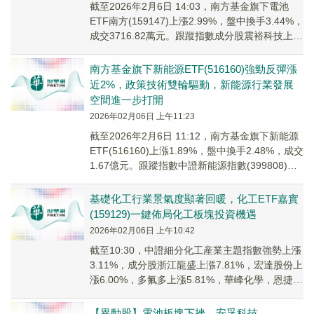
截至2026年2月6日 14:03，南方基金旗下電池
ETF南方(159147)上漲2.99%，盤中換手3.44%，
成交3716.82萬元。跟蹤指數成分股震裕科技上漲
12.78%，...
南方基金旗下新能源ETF(516160)強勁反彈漲
近2%，政策技術雙輪驅動，新能源行業發展
空間進一步打開
2026年02月06日 上午11:23
截至2026年2月6日 11:12，南方基金旗下新能源
ETF(516160)上漲1.89%，盤中換手2.48%，成交
1.67億元。跟蹤指數中證新能源指數(399808)強
勢上漲2...
基礎化工行業景氣度顯著回暖，化工ETF嘉實
(159129)一鍵佈局化工板塊投資機遇
2026年02月06日 上午10:42
截至10:30，中證細分化工産業主題指數強勢上漲
3.11%，成分股浙江龍盛上漲7.81%，宏達股份上
漲6.00%，多氟多上漲5.81%，華峰化學，恩捷股
份等個股跟漲。
【異動股】電池板塊下挫，安孚科技