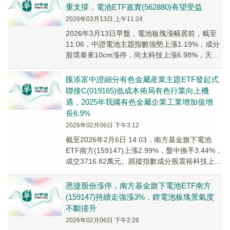
重支撐，電池ETF嘉實(562880)有望受益
2026年03月13日 上午11:24
2026年3月13日早盤，電池板塊漲幅居前，截至
11:06，中證電池主題指數強勢上漲1.19%，成分
股璞泰來10cm漲停，尚太科技上漲6.98%，天能
股份上漲6.06%，貝特瑞，恩捷股份等個股跟
漲。
匯添富中證細分有色金屬産業主題ETF發起式
聯接C(019165)低成本佈局有色行業向上機
遇，2025年我國有色金屬企業工業增加值增
長6.9%
2026年02月06日 下午3:12
截至2026年2月6日 14:03，南方基金旗下電池
ETF南方(159147)上漲2.99%，盤中換手3.44%，
成交3716.82萬元。跟蹤指數成分股震裕科技上漲
12.78%，...
恩捷股份漲停，南方基金旗下電池ETF南方
(159147)持續走強漲3%，鋰電池板塊景氣度
不斷擡升
2026年02月06日 下午2:26