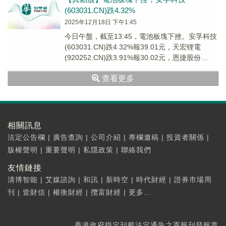
(603031.CN)跌4.32%
2025年12月18日 下午1:45
今日午盤，截至13:45，電池板塊下挫。安孚科技
(603031.CN)跌4.32%報39.01元，天宏锂電
(920252.CN)跌3.91%報30.02元，恩捷股份
(002812...
查看更多
相關訊息
法定公告欄
|
廣告查詢
|
公司介紹
|
專欄邀稿
|
投資者關係
|
版權聲明
|
重要聲明
|
私隱政策
|
聯絡我們
友情鏈接
清博智能
|
艾媒諮詢
|
和訊
|
新時空
|
時代財經
|
證券市場周
刊
|
壹財信
|
權衡財經
|
攬富財經
|
更多...
香港政府指定刊載法定通告之憲報刊登報章