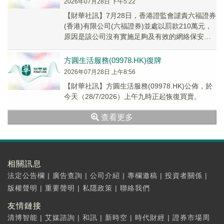
2026年07月28日 下午5:22
【財華社訊】7月28日，香港證監會譴責六福證券
(香港)有限公司(六福證券)並處以罰款210萬元，
原因是該公司沒有實施足夠及有效的網絡保安監
控措施，從而可能導致六福證券無法抵禦勒索...
方圓生活服務(09978.HK)復牌
2026年07月28日 上午8:56
【財華社訊】方圓生活服務(09978.HK)公佈，於
今天（28/7/2026）上午九時正起恢復買賣。
查看更多
相關訊息
法定公告欄
|
廣告查詢
|
公司介紹
|
專欄邀稿
|
投資者關係
|
版權聲明
|
重要聲明
|
私隱政策
|
聯絡我們
友情鏈接
清博智能
|
艾媒諮詢
|
和訊
|
新時空
|
時代財經
|
證券市場周