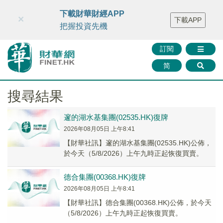
財華智庫網
FINTV
FINMETA
財華證券
媒體矩陣
下載財華財經APP
×
下載APP
智庫沙龍
聯絡我們
把握投資先機
訂閱
简
搜尋結果
邃的湖水基集團(02535.HK)復牌
2026年08月05日 上午8:41
【財華社訊】邃的湖水基集團(02535.HK)公佈，
於今天（5/8/2026）上午九時正起恢復買賣。
德合集團(00368.HK)復牌
2026年08月05日 上午8:41
【財華社訊】德合集團(00368.HK)公佈，於今天
（5/8/2026）上午九時正起恢復買賣。