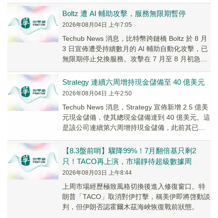
Boltz 遭 AI 輔助攻擊，服務無限期暫停
2026年08月04日 上午7:05
Techub News 消息，比特幣跨鏈橋 Boltz 於 8 月
3 日宣佈遭受持續數月的 AI 輔助自動化攻擊，已
無限期停止兌換服務。攻擊在 7 月至 8 月初急劇
升級，雖用...
Strategy 連續六周增持現金儲備至 40 億美元
2026年08月04日 上午2:50
Techub News 消息，Strategy 宣佈新增 2.5 億美
元現金儲備，使其總現金儲備達到 40 億美元。這
是該公司連續第六周增持現金儲備，此前其已暫
停每周比特幣購買活...
【8.3盤前哨】驟降99%！7月翻倍基只剩2
只！TACO再上演，市場靜待超級數據周
2026年08月03日 上午8:44
上周市場經歷極致風格切換後進入修復窗口。特
朗普「TACO」取消對伊打擊，稱美伊即將啓動談
判，但伊朗否認霍爾木茲海峽恢復戰前狀態。