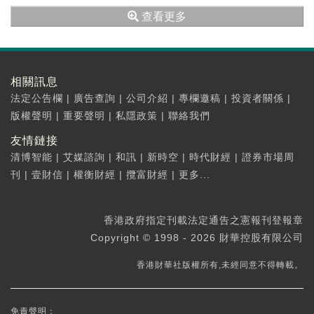
手）
查看更多
相關訊息
法定公告欄
|
廣告查詢
|
公司介紹
|
專欄邀稿
|
投資者關係
|
版權聲明
|
重要聲明
|
私隱政策
|
聯絡我們
友情鏈接
清博智能
|
艾媒諮詢
|
和訊
|
新時空
|
時代財經
|
證券市場周
刊
|
壹財信
|
權衡財經
|
攬富財經
|
更多...
香港政府指定刊載法定通告之憲報刊登報章
Copyright © 1998 - 2026 財華控股有限公司
香港財華社版權所有,未經同意不得轉載。
免責聲明：