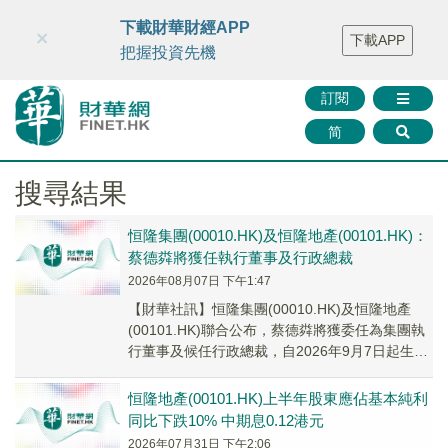
財華智庫網
FINTV
FINMETA
財華證券
媒體矩陣
下載財華財經APP
×
下載APP
智庫沙龍
聯絡我們
把握投資先機
訂閱
简
搜尋結果
恒隆集團(00010.HK)及恒隆地產(00101.HK)：
蔡德粦將獲任執行董事及行政總裁
2026年08月07日 下午1:47
【財華社訊】恒隆集團(00010.HK)及恒隆地產
(00101.HK)聯合公布，蔡德粦將獲委任為集團執
行董事及候任行政總裁，自2026年9月7日起生
效，並將自2026年10月1日...
恒隆地產(00101.HK)上半年股東應佔基本純利
同比下跌10% 中期息0.12港元
2026年07月31日 下午2:06