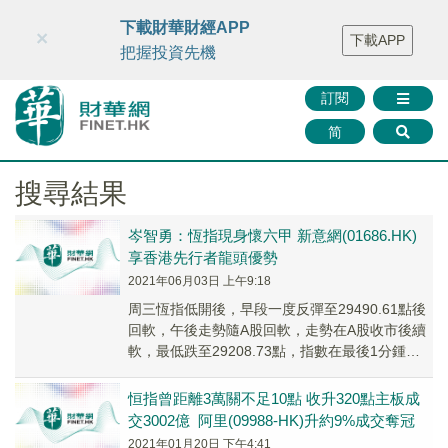
財華智庫網
FINTV
FINMETA
財華證券
媒體矩陣
下載財華財經APP
×
下載APP
智庫沙龍
聯絡我們
把握投資先機
訂閱
简
搜尋結果
岑智勇：恆指現身懷六甲 新意網(01686.HK)
享香港先行者龍頭優勢
2021年06月03日 上午9:18
周三恆指低開後，早段一度反彈至29490.61點後
回軟，午後走勢隨A股回軟，走勢在A股收市後續
軟，最低跌至29208.73點，指數在最後1分鍾抽
高，使跌幅收窄，全日波幅281.8...
恒指曾距離3萬關不足10點 收升320點主板成
交3002億 阿里(09988-HK)升約9%成交奪冠
2021年01月20日 下午4:41