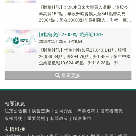
【財華社訊】北水連日來大舉買入港股，港股今
早高開152點，早段升幅曾擴大至341點曾高見
29984點，但在30000點前遇到阻力，升幅一度收
窄，午後港股回勇，恒指再挑戰三萬關，恒...
恒指曾突然27000點 現升近1.5%
2019年11月25日 上午9:54
【財華社訊】恒生指數曾見27,043.14點，現報
26,989.84點，升394.76點，升1.48%；恒生中國
企業指數報10,624.45點，升118.28點，升
1.13%。
查看更多
相關訊息
法定公告欄
|
廣告查詢
|
公司介紹
|
專欄邀稿
|
投資者關係
|
版權聲明
|
重要聲明
|
私隱政策
|
聯絡我們
友情鏈接