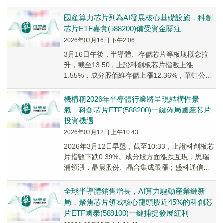
跌，燕東微、東芯股份跟跌。
國産算力芯片列為AI發展核心基礎設施，科創
芯片ETF嘉實(588200)備受資金關注
2026年03月16日 下午2:06
3月16日午後，半導體、存儲芯片等板塊概念拉
升，截至13:50，上證科創板芯片指數上漲
1.55%，成分股佰維存儲上漲12.36%，華虹公司
上漲11.81%，燕東微上漲8.19%，...
機構稱2026年半導體行業將呈現結構性景
氣，科創芯片ETF(588200)一鍵佈局國産芯片
投資機遇
2026年03月12日 上午10:43
2026年3月12日早盤，截至10:33，上證科創板芯
片指數下跌0.39%。成分股方面漲跌互現，思瑞
浦領漲，晶晨股份、晶合集成跟漲；盛科通信領
跌，佰維存儲、富創精密跟跌。
全球半導體銷售增長，AI算力驅動産業鏈新
局，聚焦芯片領域核心龍頭股近45%的科創芯
片ETF國泰(589100)一鍵捕捉發展紅利