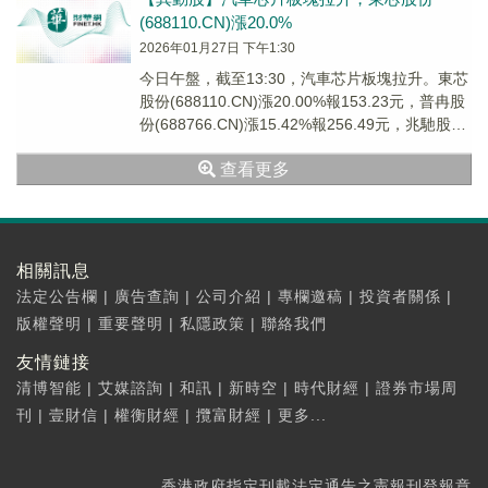
(688110.CN)漲20.0%
2026年01月27日 下午1:30
今日午盤，截至13:30，汽車芯片板塊拉升。東芯
股份(688110.CN)漲20.00%報153.23元，普冉股
份(688766.CN)漲15.42%報256.49元，兆馳股份
(...
查看更多
相關訊息
法定公告欄
|
廣告查詢
|
公司介紹
|
專欄邀稿
|
投資者關係
|
版權聲明
|
重要聲明
|
私隱政策
|
聯絡我們
友情鏈接
清博智能
|
艾媒諮詢
|
和訊
|
新時空
|
時代財經
|
證券市場周
刊
|
壹財信
|
權衡財經
|
攬富財經
|
更多...
香港政府指定刊載法定通告之憲報刊登報章