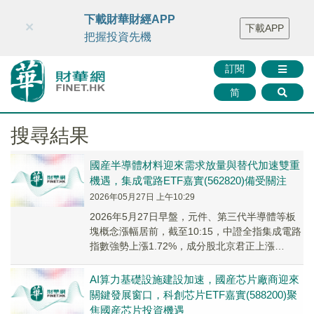
財華智庫網
FINTV
FINMETA
財華證券
媒體矩陣
下載財華財經APP
×
下載APP
智庫沙龍
聯絡我們
把握投資先機
訂閱
简
搜尋結果
國産半導體材料迎來需求放量與替代加速雙重
機遇，集成電路ETF嘉實(562820)備受關注
2026年05月27日 上午10:29
2026年5月27日早盤，元件、第三代半導體等板
塊概念漲幅居前，截至10:15，中證全指集成電路
指數強勢上漲1.72%，成分股北京君正上漲
12.72%，思瑞浦上漲12.12%，國科微上漲
11.11%。
AI算力基礎設施建設加速，國産芯片廠商迎來
關鍵發展窗口，科創芯片ETF嘉實(588200)聚
焦國産芯片投資機遇