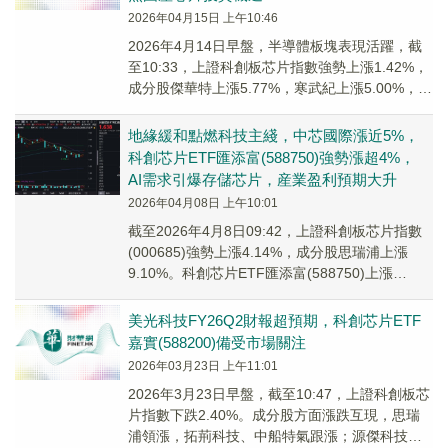
2026年04月15日 上午10:46
2026年4月14日早盤，半導體板塊表現活躍，截
至10:33，上證科創板芯片指數強勢上漲1.42%，
成分股傑華特上漲5.77%，寒武紀上漲5.00%，思
瑞浦上漲3.99%，源傑科...
地緣緩和點燃科技主綫，中芯國際漲近5%，
科創芯片ETF匯添富(588750)強勢漲超4%，
AI需求引爆存儲芯片，産業盈利預期大升
2026年04月08日 上午10:01
截至2026年4月8日09:42，上證科創板芯片指數
(000685)強勢上漲4.14%，成分股思瑞浦上漲
9.10%。科創芯片ETF匯添富(588750)上漲
4.07%，沖擊3連漲。
美光科技FY26Q2財報超預期，科創芯片ETF
嘉實(588200)備受市場關注
2026年03月23日 上午11:01
2026年3月23日早盤，截至10:47，上證科創板芯
片指數下跌2.40%。成分股方面漲跌互現，思瑞
浦領漲，拓荊科技、中船特氣跟漲；源傑科技領