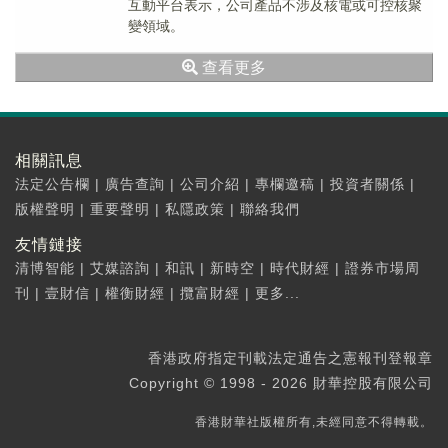
互動平台表示，公司產品不涉及核電或可控核聚
變領域。
查看更多
相關訊息
法定公告欄
|
廣告查詢
|
公司介紹
|
專欄邀稿
|
投資者關係
|
版權聲明
|
重要聲明
|
私隱政策
|
聯絡我們
友情鏈接
清博智能
|
艾媒諮詢
|
和訊
|
新時空
|
時代財經
|
證券市場周
刊
|
壹財信
|
權衡財經
|
攬富財經
|
更多...
香港政府指定刊載法定通告之憲報刊登報章
Copyright © 1998 - 2026 財華控股有限公司
香港財華社版權所有,未經同意不得轉載。