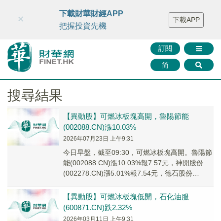
財華智庫網
FINTV
FINMETA
財華證券
媒體矩陣
下載財華財經APP
×
下載APP
智庫沙龍
聯絡我們
把握投資先機
訂閱
简
搜尋結果
【異動股】可燃冰板塊高開，魯陽節能
(002088.CN)漲10.03%
2026年07月23日 上午9:31
今日早盤，截至09:30，可燃冰板塊高開。魯陽節
能(002088.CN)漲10.03%報7.57元，神開股份
(002278.CN)漲5.01%報7.54元，德石股份
(301158...
【異動股】可燃冰板塊低開，石化油服
(600871.CN)跌2.32%
2026年03月11日 上午9:31