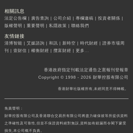
相關訊息
法定公告欄
|
廣告查詢
|
公司介紹
|
專欄邀稿
|
投資者關係
|
版權聲明
|
重要聲明
|
私隱政策
|
聯絡我們
友情鏈接
清博智能
|
艾媒諮詢
|
和訊
|
新時空
|
時代財經
|
證券市場周
刊
|
壹財信
|
權衡財經
|
攬富財經
|
更多...
香港政府指定刊載法定通告之憲報刊登報章
Copyright © 1998 - 2026 財華控股有限公司
香港財華社版權所有,未經同意不得轉載。
免責聲明：
財華控股有限公司及香港聯合交易所有限公司將盡力確保彼等所提供資料
之準確性及可靠性,但並不保證資料絕對無誤,資料如有錯漏而令閣下蒙受
損失,本公司概不負責。