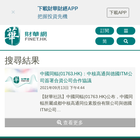
財華智庫網
FINTV
FINMETA
財華證券
媒體矩陣
下載財華財經APP
×
下載APP
智庫沙龍
聯絡我們
把握投資先機
訂閱
简
搜尋結果
中國同輻(01763.HK)：中核高通與德國ITM公
司簽署合資公司合作協議
2021年09月13日 下午4:44
【財華社訊】中國同輻(01763.HK)公布，中國同
輻所屬成都中核高通同位素股份有限公司與德國
ITM公司
(ITMIsotopenTechnologienMünchenAG)簽署
查看更多
合...