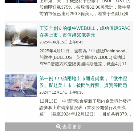
上市第二天，手機交易平台微牛（BULL.US）的
股價即狂飙375%，按現價62.90美元計，微牛當
前的市值已達到290.3億美元，相當于金融服務平
台Robinhood（HOOD....
王安全創立的微牛WEBULL，成功借殼SPAC
在美上市，市值超60億美元
2025年04月15日 上午8:45
2025年4月11日，被稱為「中國版Robinhood」
的微牛(BULL.US，英文簡稱WEBULL)成功以
SPAC借殼方式登陸美國納斯達克，截至4月11日
收盤報13.25美元/...
第一例！申請兩地上市通過備案，「微牛證
券」擬赴美上市，被問詢牌照、資質等問題
2024年12月17日 上午9:35
12月13日，中國證監會更新了境内企業境外發行
證券和上市備案情況表（首次公開發行及全流
通）（截至2024年12月12日），目前共有379家
境内企業備案（多次備案按次數統計），其中...
查看更多