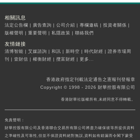
相關訊息
法定公告欄
|
廣告查詢
|
公司介紹
|
專欄邀稿
|
投資者關係
|
版權聲明
|
重要聲明
|
私隱政策
|
聯絡我們
友情鏈接
清博智能
|
艾媒諮詢
|
和訊
|
新時空
|
時代財經
|
證券市場周
刊
|
壹財信
|
權衡財經
|
攬富財經
|
更多...
香港政府指定刊載法定通告之憲報刊登報章
Copyright © 1998 - 2026 財華控股有限公司
香港財華社版權所有,未經同意不得轉載。
免責聲明：
財華控股有限公司及香港聯合交易所有限公司將盡力確保彼等所提供資料
之準確性及可靠性,但並不保證資料絕對無誤,資料如有錯漏而令閣下蒙受