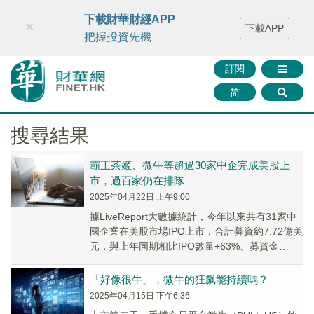
財華智庫網
FINTV
FINMETA
財華證券
媒體矩陣
下載財華財經APP
×
下載APP
智庫沙龍
聯絡我們
把握投資先機
訂閱
简
搜尋結果
霸王茶姬、微牛等超過30家中企完成美股上
市，過百家仍在排隊
2025年04月22日 上午9:00
據LiveReport大數據統計，今年以來共有31家中
國企業在美股市場IPO上市，合計募資約7.72億美
元，與上年同期相比IPO數量+63%、募資金
額-55%，整體呈現大額IPO...
「好像很牛」，微牛的狂飙能持續嗎？
2025年04月15日 下午6:36