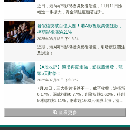
近日，港A兩市影視板塊反復活躍，11月11日漲
幅進一步擴大，資金關注度顯著提升。
暑假檔突破百億大關！港A影視股集體狂歡，
檸萌影視漲逾21%
2025年08月18日 下午8:34
近期，港A兩市影視板塊反復活躍，引發廣泛關注
及討論！
【A股收評】滬指再度走強，影視股爆發，龍
頭5天翻倍！
2025年07月30日 下午3:52
7月30日，三大指數漲跌不一，截至收盤，滬指漲
0.17%，深成指跌0.77%，創業板跌1.62%，科創
50指數跌1.11%，兩市超1600只個股上漲，滬深
兩市今日成交額約1.84萬億元。
查看更多