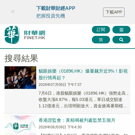
財華智庫網
FINTV
FINMETA
財華證券
媒體矩陣
下載財華財經APP
×
下載APP
智庫沙龍
聯絡我們
把握投資先機
訂閱
简
搜尋結果
貓眼娛樂（01896.HK）爆量飆升近9%！影視
股行情再起？
2026年07月06日 下午7:37
7月6日，港股貓眼娛樂（01896.HK）強勢走高，
收盤大漲8.87%，報5.03港元，單日成交額達
1.12億港元，出現明顯放大，資金搶籌暑期檔電
影行情的跡象明顯。
香港證監會：黃栢鳴被判處監禁五個月
2026年06月09日 下午4:30