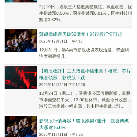
2月10日，港股三大指數集體飄紅。截至收盤，恆
生指數漲0.58%，國企指數漲0.81%，恆生科技指
數漲0.62%。
賀歲檔總票房破52億元！影視股行情再起
2025年12月31日 下午4:17
12月31日，港A兩市影視板塊表現活躍，資金關
注度顯著提升。
【港股收評】三大指數小幅走高！核電、芯片
概念領漲，影視股下跌
2025年12月24日 下午12:26
12月24日（週二），受香港公眾假期影響，港股
市場僅交易半天，13:00起休市。截至今日收盤，
港股三大指數小幅走高，其中恒生指數上漲
0.17%，恒生科技指數上升0.19%，國企指數微漲
0.01%。
影視股行情再起！貓眼娛樂7連升，歡喜傳媒
大漲逾16.6%
2025年11月11日 下午7:25