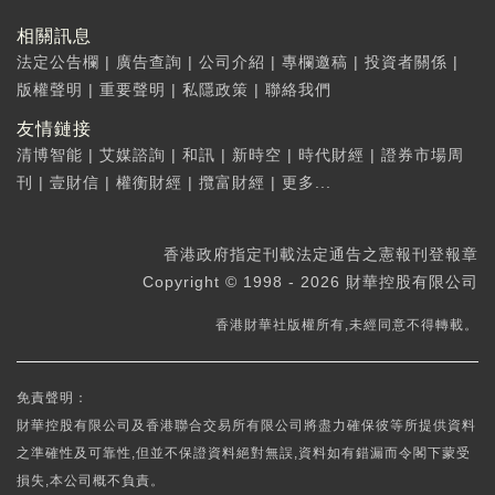
相關訊息
法定公告欄
|
廣告查詢
|
公司介紹
|
專欄邀稿
|
投資者關係
|
版權聲明
|
重要聲明
|
私隱政策
|
聯絡我們
友情鏈接
清博智能
|
艾媒諮詢
|
和訊
|
新時空
|
時代財經
|
證券市場周
刊
|
壹財信
|
權衡財經
|
攬富財經
|
更多...
香港政府指定刊載法定通告之憲報刊登報章
Copyright © 1998 - 2026 財華控股有限公司
香港財華社版權所有,未經同意不得轉載。
免責聲明：
財華控股有限公司及香港聯合交易所有限公司將盡力確保彼等所提供資料
之準確性及可靠性,但並不保證資料絕對無誤,資料如有錯漏而令閣下蒙受
損失,本公司概不負責。