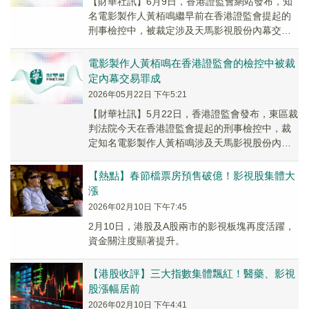
​【財華社訊】6月9日，香港證監會網站發布，知
名電影製作人黃栢鳴繼早前在香港證監會提起的
刑事檢控中，被裁定涉及天馬影視股份內幕交易
的罪名成立後，今天被西九龍裁判法院判處監禁
五個月...
電影製作人黃栢鳴在香港證監會的檢控中被裁
定內幕交易罪成
2026年05月22日 下午5:21
【財華社訊】5月22日，香港證監會發布，東區裁
判法院今天在香港證監會提起的刑事檢控中，裁
定知名電影製作人黃栢鳴涉及天馬影視股份內幕
交易的罪名成立。法院裁定黃罪成，原因是他蓄
意不當...
【熱點】春節檔票房預售破億！影視股集體大
漲
2026年02月10日 下午7:45
2月10日，港股及A股兩市的影視板塊再度活躍，
資金關注度顯著提升。
【港股收評】三大指數集體飄紅！醫藥、影視
股漲幅居前
2026年02月10日 下午4:41