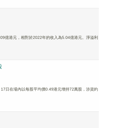
1.09億港元，相對於2022年的收入為5.04億港元。淨溢利
股
於12月17日在場內以每股平均價0.49港元增持72萬股，涉資約