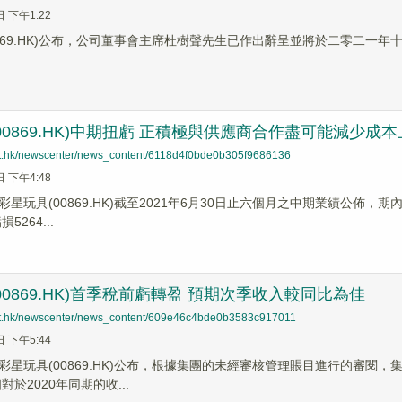
日 下午1:22
0869.HK)公布，公司董事會主席杜樹聲先生已作出辭呈並將於二零二一
00869.HK)中期扭虧 正積極與供應商合作盡可能減少
net.hk/newscenter/news_content/6118d4f0bde0b305f9686136
日 下午4:48
星玩具(00869.HK)截至2021年6月30日止六個月之中期業績公佈，期內
5264...
00869.HK)首季稅前虧轉盈 預期次季收入較同比為佳
net.hk/newscenter/news_content/609e46c4bde0b3583c917011
日 下午5:44
彩星玩具(00869.HK)公布，根據集團的未經審核管理賬目進行的審閱，
對於2020年同期的收...