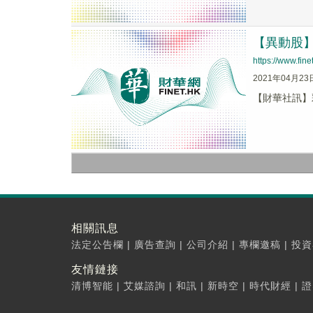
【異動股】彩
https://www.fi
2021年04月23
【財華社訊】彩星
相關訊息
法定公告欄
|
廣告查詢
|
公司介紹
|
專欄邀稿
|
投資
友情鏈接
清博智能
|
艾媒諮詢
|
和訊
|
新時空
|
時代財經
|
證