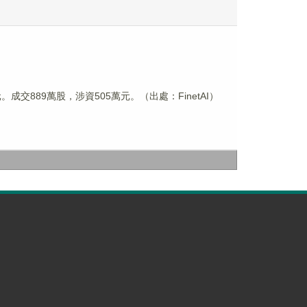
港元。成交889萬股，涉資505萬元。（出處：FinetAI）