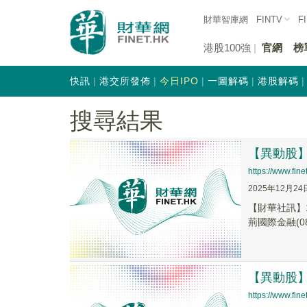
財華智庫網
FINTV
F
港股100強
官網
榜
快訊
港交所發佈
今日IPO
一圖解碼
港股解碼
搜尋結果
【異動股】港
https://www.fi
2025年12月24
【財華社訊】1
荊國際金融(083
【異動股】港
https://www.fi