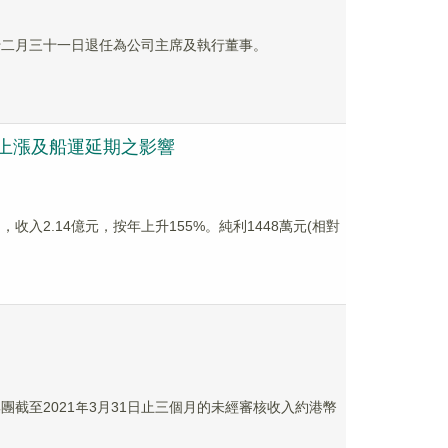
年十二月三十一日退任為公司主席及執行董事。
成本上漲及船運延期之影響
，收入2.14億元，按年上升155%。純利1448萬元(相對
集團截至2021年3月31日止三個月的未經審核收入約港幣