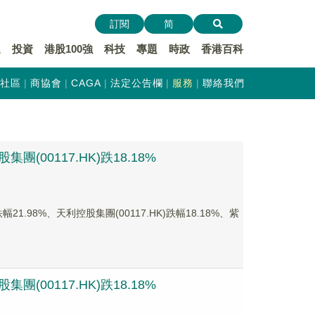
訂閱
简
遞
投資
港股100強
科技
專題
時政
香港百科
社區
商協會
CAGA
法定公告欄
服務
聯絡我們
(00117.HK)跌18.18%
.98%、天利控股集團(00117.HK)跌幅18.18%、紫
(00117.HK)跌18.18%