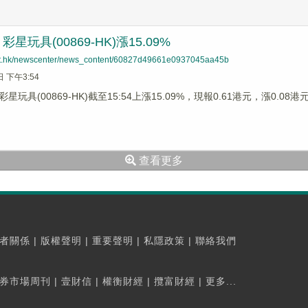
星玩具(00869-HK)漲15.09%
net.hk/newscenter/news_content/60827d49661e0937045aa45b
日 下午3:54
玩具(00869-HK)截至15:54上漲15.09%，現報0.61港元，漲0.08
查看更多
者關係
|
版權聲明
|
重要聲明
|
私隱政策
|
聯絡我們
券市場周刊
|
壹財信
|
權衡財經
|
攬富財經
|
更多...