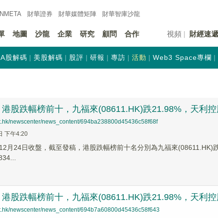
INMETA
財華證券
財華
媒體矩陣
財華
智庫沙龍
單
地圖
沙龍
企業
研究
顧問
合作
視頻
財經速
A股解碼
美股解碼
股評
研報
專訪
活動
Web3 Space專欄
股跌幅榜前十，九福來(08611.HK)跌21.98%，天利控股集團
net.hk/newscenter/news_content/694ba238800d45436c58f68f
日 下午4:20
2月24日收盤，截至發稿，港股跌幅榜前十名分別為九福來(08611.HK)跌幅21
4...
股跌幅榜前十，九福來(08611.HK)跌21.98%，天利控股集團
net.hk/newscenter/news_content/694b7a60800d45436c58f643