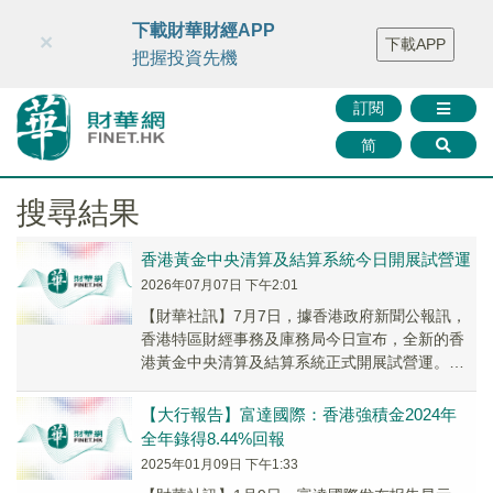
財華智庫網
FINTV
FINMETA
財華證券
媒體矩陣
下載財華財經APP
×
下載APP
智庫沙龍
聯絡我們
把握投資先機
訂閱
简
搜尋結果
香港黃金中央清算及結算系統今日開展試營運
2026年07月07日 下午2:01
【財華社訊】7月7日，據香港政府新聞公報訊，
香港特區財經事務及庫務局今日宣布，全新的香
港黃金中央清算及結算系統正式開展試營運。一
系列精準的配套措施也同步推出，以建立現代化
及全鏈條...
【大行報告】富達國際：香港強積金2024年
全年錄得8.44%回報
2025年01月09日 下午1:33