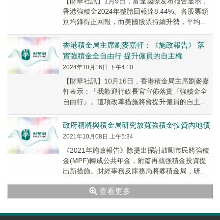
【財華社訊】1月9日，富達國際发布报告显示，
香港強積金2024年整體回報達8.44%。各股票類
別均錄得正回報，而美國股票持續升勢，平均回
報21.53%，為表現最理想類別。全球債券...
香港積金局主席劉麥嘉軒：《施政報告》 落
實強積金全自由行 提升僱員的自主權
2024年10月16日 下午4:10
【財華社訊】10月16日，香港積金局主席劉麥嘉
軒表示：「我歡迎行政長官宣佈落實『強積金全
自由行』。這項改革措施將會提升僱員的自主
權，容許僱員將僱主強制性供款的累算權益轉移
至自選計...
政府稱將與積金局研究放寬強積金投資內地債
2021年10月08日 上午5:34
《2021年施政報告》除提出探討鼓勵市民將強積
金(MPF)轉成公共年金，附篇再就強積金投資提
出新措施。財經事務及庫務局將夥積金局，研究
措施便利強積金投資內地發行的政府及政策性銀
查看更多
行...