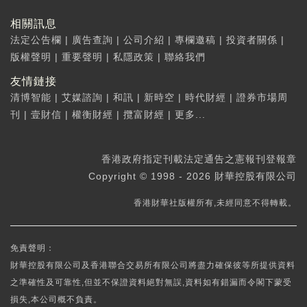
相關訊息
法定公告欄
|
廣告查詢
|
公司介紹
|
專欄邀稿
|
投資者關係
|
版權聲明
|
重要聲明
|
私隱政策
|
聯絡我們
友情鏈接
清博智能
|
艾媒諮詢
|
和訊
|
新時空
|
時代財經
|
證券市場周
刊
|
壹財信
|
權衡財經
|
攬富財經
|
更多...
香港政府指定刊載法定通告之憲報刊登報章
Copyright © 1998 - 2026 財華控股有限公司
香港財華社版權所有,未經同意不得轉載。
免責聲明：
財華控股有限公司及香港聯合交易所有限公司將盡力確保彼等所提供資料
之準確性及可靠性,但並不保證資料絕對無誤,資料如有錯漏而令閣下蒙受
損失,本公司概不負責。