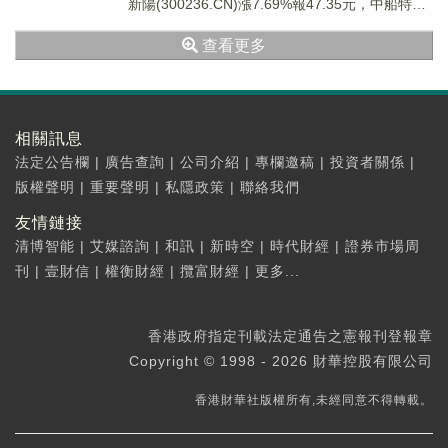
新陽(300236.CN)漲7.69%報47.35元，中船特氣
(68...
查看更多
相關訊息
法定公告欄
|
廣告查詢
|
公司介紹
|
專欄邀稿
|
投資者關係
|
版權聲明
|
重要聲明
|
私隱政策
|
聯絡我們
友情鏈接
清博智能
|
艾媒諮詢
|
和訊
|
新時空
|
時代財經
|
證券市場周
刊
|
壹財信
|
權衡財經
|
攬富財經
|
更多...
香港政府指定刊載法定通告之憲報刊登報章
Copyright © 1998 - 2026 財華控股有限公司
香港財華社版權所有,未經同意不得轉載。