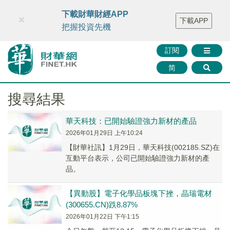
財華智庫網
FINTV
FINMETA
財華證券
媒體矩陣
下載財華財經APP
×
下載APP
智庫沙龍
聯絡我們
把握投資先機
訂閱
简
搜尋結果
華天科技：已開始驗證強力新材的產品
2026年01月29日 上午10:24
【財華社訊】1月29日，華天科技(002185.SZ)在
互動平台表示，公司已開始驗證強力新材的產
品。
【異動股】電子化學品板塊下挫，晶瑞電材
(300655.CN)跌8.87%
2026年01月22日 下午1:15