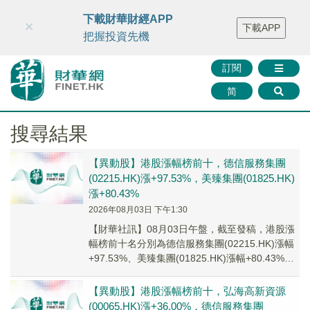
財華智庫網
FINTV
FINMETA
財華證券
媒體矩陣
下載財華財經APP
×
下載APP
智庫沙龍
聯絡我們
把握投資先機
訂閱
简
搜尋結果
【異動股】港股漲幅榜前十，德信服務集團
(02215.HK)漲+97.53%，美臻集團(01825.HK)
漲+80.43%
2026年08月03日 下午1:30
【財華社訊】08月03日午盤，截至發稿，港股漲
幅榜前十名分別為德信服務集團(02215.HK)漲幅
+97.53%、美臻集團(01825.HK)漲幅+80.43%、
敏捷控股(001...
【異動股】港股漲幅榜前十，弘海高新資源
(00065.HK)漲+36.00%，德信服務集團