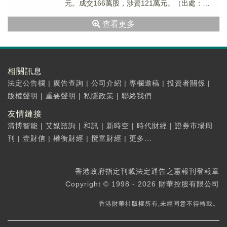
元。成交166萬股，涉資121萬元。（出處：
FinetAI）
查看更多
相關訊息
法定公告欄
|
廣告查詢
|
公司介紹
|
專欄邀稿
|
投資者關係
|
版權聲明
|
重要聲明
|
私隱政策
|
聯絡我們
友情鏈接
清博智能
|
艾媒諮詢
|
和訊
|
新時空
|
時代財經
|
證券市場周
刊
|
壹財信
|
權衡財經
|
攬富財經
|
更多...
香港政府指定刊載法定通告之憲報刊登報章
Copyright © 1998 - 2026 財華控股有限公司
香港財華社版權所有,未經同意不得轉載。