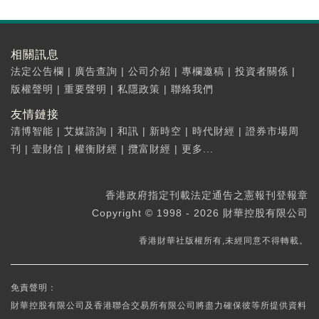
相關訊息
法定公告欄
|
廣告查詢
|
公司介紹
|
專欄邀稿
|
投資者關係
|
版權聲明
|
重要聲明
|
私隱政策
|
聯絡我們
友情鏈接
清博智能
|
艾媒諮詢
|
和訊
|
新時空
|
時代財經
|
證券市場周
刊
|
壹財信
|
權衡財經
|
攬富財經
|
更多...
香港政府指定刊載法定通告之憲報刊登報章
Copyright © 1998 - 2026 財華控股有限公司
香港財華社版權所有,未經同意不得轉載。
免責聲明：
財華控股有限公司及香港聯合交易所有限公司將盡力確保彼等所提供資料