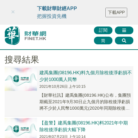
財華智庫網
FINTV
FINMETA
財華證券
媒體矩陣
下載財華財經APP
×
下載APP
智庫沙龍
聯絡我們
把握投資先機
訂閱
简
搜尋結果
建禹集團(08196.HK)料九個月除稅後淨虧損不
少於1000萬人民幣
2021年10月26日 上午10:15
【財華社訊】建禹集團(08196.HK)公布，集團預
期截至2021年9月30日止九個月的除稅後淨虧損
將不少於人民幣1000萬元(2020年同期除稅後淨
虧損：人民幣1733萬元)。
【盈警】建禹集團(08196.HK)料2021年中期
除稅後淨虧損大幅下降
2021年07月23日 上午10:14