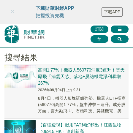
財華智庫網
FINTV
FINMETA
財華證券
媒體矩陣
下載財華財經APP
×
下載APP
智庫沙龍
聯絡我們
把握投資先機
訂閱
简
搜尋結果
高開1.77%！機器人560770沖擊3連升！雲天
勵飛「浦雲天芯」落地+昊誌機電淨利暴增
267%
2026年08月04日 上午9:31
8月4日，機器人板塊延續強勢。機器人ETF招商
(560770)高開1.77%，盤中沖擊三連升。成分股
方面，雲天勵飛-U、石頭科技、昊誌機電、奧比
中光-W、大族激光、中控技術漲幅居前。
【百強透視】獸用TAT利好頻出！江西生物
（06915.HK）連創新高