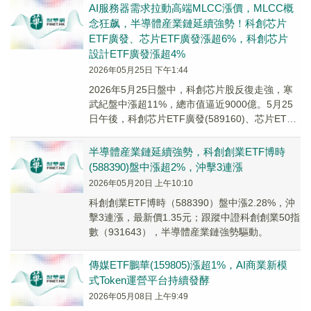
AI服務器需求拉動高端MLCC漲價，MLCC概
念狂飙，半導體産業鏈延續強勢！科創芯片
ETF廣發、芯片ETF廣發漲超6%，科創芯片
設計ETF廣發漲超4%
2026年05月25日 下午1:44
2026年5月25日盤中，科創芯片股反復走強，寒
武紀盤中漲超11%，總市值逼近9000億。5月25
日午後，科創芯片ETF廣發(589160)、芯片ETF
廣發(159801)漲超6...
半導體産業鏈延續強勢，科創創業ETF博時
(588390)盤中漲超2%，沖擊3連漲
2026年05月20日 上午10:10
科創創業ETF博時（588390）盤中漲2.28%，沖
擊3連漲，最新價1.35元；跟蹤中證科創創業50指
數（931643），半導體産業鏈強勢驅動。
傳媒ETF鵬華(159805)漲超1%，AI商業新模
式Token運營平台持續發酵
2026年05月08日 上午9:49