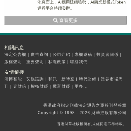
消息面上，AI應用延續強勢，AI商業新模式Token
運營平台持續發酵。
查看更多
相關訊息
法定公告欄
|
廣告查詢
|
公司介紹
|
專欄邀稿
|
投資者關係
|
版權聲明
|
重要聲明
|
私隱政策
|
聯絡我們
友情鏈接
清博智能
|
艾媒諮詢
|
和訊
|
新時空
|
時代財經
|
證券市場周
刊
|
壹財信
|
權衡財經
|
攬富財經
|
更多...
香港政府指定刊載法定通告之憲報刊登報章
Copyright © 1998 - 2026 財華控股有限公司
香港財華社版權所有,未經同意不得轉載。