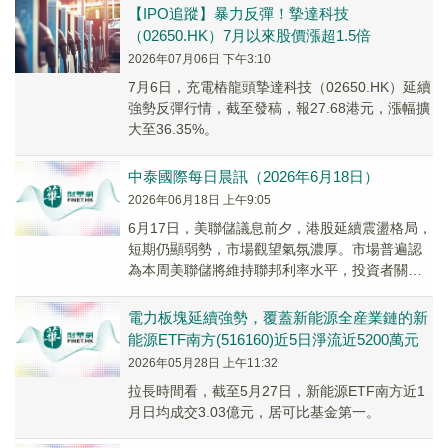
【IPO追蹤】暴力反彈！摯達科技
（02650.HK）7月以來股價漲超1.5倍
2026年07月06日 下午3:10
7月6日，充電樁龍頭摯達科技（02650.HK）延續
強勢反彈行情，截至發稿，報27.68港元，漲幅擴
大至36.35%。
中泰國際每日晨訊（2026年6月18日）
2026年06月18日 上午9:05
6月17日，美聯儲議息前夕，港股延續震盪格局，
短期仍顯弱勢，市場觀望氣氛濃厚。市場普遍認
為本周美聯儲將維持聯邦利率水平，投資者關注
焦點為新任聯儲局主席的前瞻指引釋放的是更為
「偏鴿...
電力板塊延續強勢，覆蓋新能源全産業鏈的新
能源ETF南方(516160)近5日淨流近5200萬元
2026年05月28日 上午11:32
拉長時間看，截至5月27日，新能源ETF南方近1
月日均成交3.03億元，居可比基金第一。