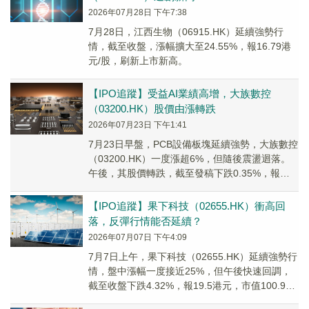
2026年07月28日 下午7:38
7月28日，江西生物（06915.HK）延續強勢行
情，截至收盤，漲幅擴大至24.55%，報16.79港
元/股，刷新上市新高。
【IPO追蹤】受益AI業績高增，大族數控
（03200.HK）股價由漲轉跌
2026年07月23日 下午1:41
7月23日早盤，PCB設備板塊延續強勢，大族數控
（03200.HK）一度漲超6%，但隨後震盪迴落。
午後，其股價轉跌，截至發稿下跌0.35%，報
115.2港元，市值約563.34億港元。
【IPO追蹤】果下科技（02655.HK）衝高回
落，反彈行情能否延續？
2026年07月07日 下午4:09
7月7日上午，果下科技（02655.HK）延續強勢行
情，盤中漲幅一度接近25%，但午後快速回調，
截至收盤下跌4.32%，報19.5港元，市值100.95
億港元。