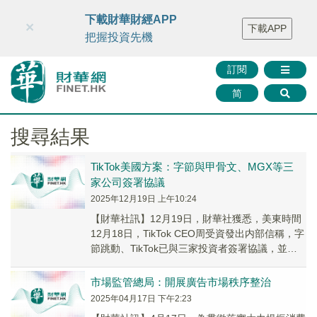
財華智庫網
FINTV
FINMETA
財華證券
媒體矩陣
下載財華財經APP
×
下載APP
智庫沙龍
聯絡我們
把握投資先機
訂閱
简
搜尋結果
TikTok美國方案：字節與甲骨文、MGX等三
家公司簽署協議
2025年12月19日 上午10:24
【財華社訊】12月19日，財華社獲悉，美東時間
12月18日，TikTok CEO周受資發出内部信稱，字
節跳動、TikTok已與三家投資者簽署協議，並將
成立新的TikTok美國合資...
市場監管總局：開展廣告市場秩序整治
2025年04月17日 下午2:23