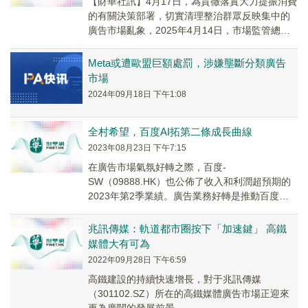
【財華社訊】4月17日，為貫徹落實大力提振消費
的有關決策部署，切實清理整治群眾反映集中的
廣告市場亂象，2025年4月14日，市場監管總局
印發《關於維護廣告市場秩序 營造良好消費環...
Meta或遭歐盟巨額處罰，涉嫌壟斷分類廣告
市場
2024年09月18日 下午1:08
全村希望，百度AI拓第二條成長曲線
2023年08月23日 下午7:15
在廣告市場氣氛好轉之際，百度-
SW（09888.HK）也公佈了收入和利潤超預期的
2023年第2季業績。廣告業務好轉是推動百度收
入和利潤強勁增長的主要原因，不過其尚未見到
實質性收入...
兆訊傳媒：軌道都市圈按下「加速鍵」 高鐵
媒體大有可為
2022年09月28日 下午6:59
高鐵建設的持續快速增長，對于兆訊傳媒
（301102.SZ）所在的高鐵媒體廣告市場正迎來