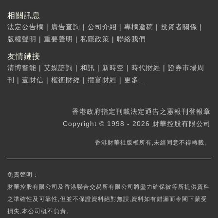
相關訊息
法定公告欄
|
廣告查詢
|
公司介紹
|
專欄邀稿
|
投資者關係
|
版權聲明
|
重要聲明
|
私隱政策
|
聯絡我們
友情鏈接
清博智能
|
艾媒諮詢
|
和訊
|
新時空
|
時代財經
|
證券市場周
刊
|
壹財信
|
權衡財經
|
攬富財經
|
更多...
香港政府指定刊載法定通告之憲報刊登報章
Copyright © 1998 - 2026 財華控股有限公司
香港財華社版權所有,未經同意不得轉載。
免責聲明：
財華控股有限公司及香港聯合交易所有限公司將盡力確保彼等所提供資料
之準確性及可靠性,但並不保證資料絕對無誤,資料如有錯漏而令閣下蒙受
損失,本公司概不負責。