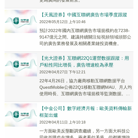
更為廣闊的發展前景。
【天風證券】中國互聯網廣告市場季度跟蹤
2022年05月12日 上午10:46
預計2022年國內互聯網廣告市場規模約在7238-
9147億元之間。建議持續關注短視頻領域頭部公
司的廣告業務發展及相關產業鏈投資機會。
【光大證券】互聯網22Q1運營数据跟蹤：用
戶粘性同比增長，廣告增速較為承壓
2022年04月27日 下午12:21
22年4月26日，協力廠商移動互聯網数据平台
QuestMoblie公佈22Q1移動互聯網MAU、月人均
使用時長、互聯網廣告市場規模等監測数据。
22M3移動互聯網MAU 11.83...
【中金公司】數字經濟月報：歐美資料傳輸新
框架出爐
2022年04月11日 上午10:18
一方面歐美反壟斷調查繼續，另一方面大科技公
司收並購也在增多，兩者看似矛盾，但都將增強