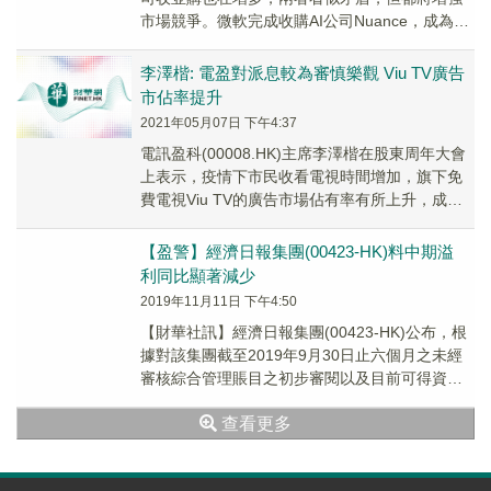
市場競爭。微軟完成收購AI公司Nuance，成為該
公司歷史第三大收購交易。“蘋果稅”在荷蘭面臨...
李澤楷: 電盈對派息較為審慎樂觀 Viu TV廣告
市佔率提升
2021年05月07日 下午4:37
電訊盈科(00008.HK)主席李澤楷在股東周年大會
上表示，疫情下市民收看電視時間增加，旗下免
費電視Viu TV的廣告市場佔有率有所上升，成立5
年來共拍攝1萬小時自製節目，亦吸納...
【盈警】經濟日報集團(00423-HK)料中期溢
利同比顯著減少
2019年11月11日 下午4:50
【財華社訊】經濟日報集團(00423-HK)公布，根
據對該集團截至2019年9月30日止六個月之未經
審核綜合管理賬目之初步審閱以及目前可得資
料，預期該集團截至2019年9月30日...
查看更多