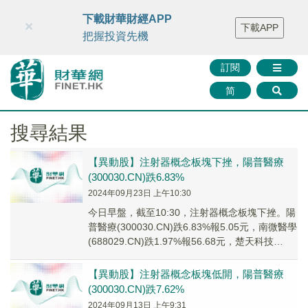
財華智庫網
FINTV
FINMETA
財華證券
媒體矩陣
下載財華財經APP
×
下載APP
智庫沙龍
聯絡我們
把握投資先機
訂閱
简
搜尋結果
【異動股】注射器概念板塊下挫，陽普醫療
(300030.CN)跌6.83%
2024年09月23日 上午10:30
今日早盤，截至10:30，注射器概念板塊下挫。陽
普醫療(300030.CN)跌6.83%報5.05元，南微醫學
(688029.CN)跌1.97%報56.68元，楚天科技
(3003...
【異動股】注射器概念板塊低開，陽普醫療
(300030.CN)跌7.62%
2024年09月13日 上午9:31