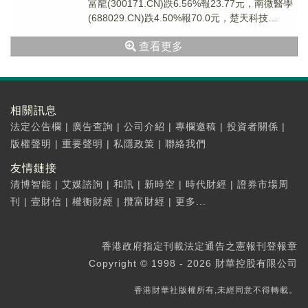
富龍(300171.CN)跌6.56%報23.77元，南微醫學
(688029.CN)跌4.50%報70.0元，楚天科技
(30035...
查看更多
相關訊息
法定公告欄
|
廣告查詢
|
公司介紹
|
專欄邀稿
|
投資者關係
|
版權聲明
|
重要聲明
|
私隱政策
|
聯絡我們
友情鏈接
清博智能
|
艾媒諮詢
|
和訊
|
新時空
|
時代財經
|
證券市場周
刊
|
壹財信
|
權衡財經
|
攬富財經
|
更多...
香港政府指定刊載法定通告之憲報刊登報章
Copyright © 1998 - 2026 財華控股有限公司
香港財華社版權所有,未經同意不得轉載。