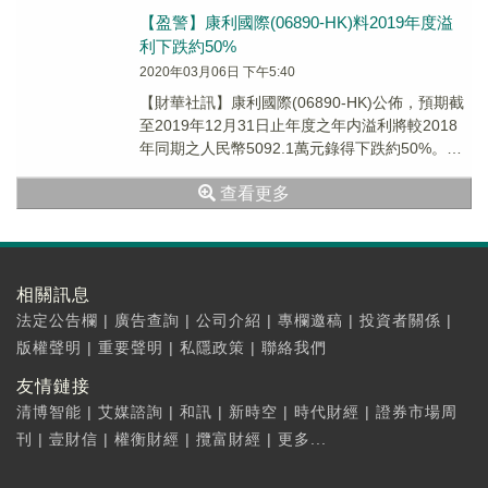
【盈警】康利國際(06890-HK)料2019年度溢
利下跌約50%
2020年03月06日 下午5:40
【財華社訊】康利國際(06890-HK)公佈，預期截
至2019年12月31日止年度之年内溢利將較2018
年同期之人民幣5092.1萬元錄得下跌約50%。預
期2019年年内溢利下跌...
查看更多
相關訊息
法定公告欄
|
廣告查詢
|
公司介紹
|
專欄邀稿
|
投資者關係
|
版權聲明
|
重要聲明
|
私隱政策
|
聯絡我們
友情鏈接
清博智能
|
艾媒諮詢
|
和訊
|
新時空
|
時代財經
|
證券市場周
刊
|
壹財信
|
權衡財經
|
攬富財經
|
更多...