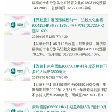
幅榜前十名分別為北京體育文化(01803.HK)漲幅
+43.280%、首鋼朗澤(02553.HK)漲幅
+31.490%、台州水務(0...
【異動股】港股漲幅榜前十，弘毅文化集團
(00419.HK)漲78.13%，恒月控股(01723.HK)
漲61.40%
2026年05月12日 下午4:20
【財華社訊】05月12日收盤，截至發稿，港股漲
幅榜前十名分別為弘毅文化集團(00419.HK)漲幅
78.13%、恒月控股(01723.HK)漲幅61.40%、玮
俊生物科技(006...
【盈警】康利國際(06890.HK)料年度盈轉虧不
多於人民幣3500萬元
2023年03月03日 下午5:00
【財華社訊】康利國際控股(06890.HK)公布，集
團預期截至2022年12月31日止年度錄得虧損淨額
不多於人民幣3500萬元，而截至2021年12月31
日止年度則錄得純利約人民幣9809.7萬元。
康利國際(06890.HK)中期盈利飆5倍 預計10月