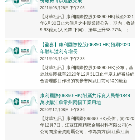
份廠房可以建設完成
2021年08月28日 下午2:05
【財華社訊】康利國際控股(06890.HK)截至2021
年6月30日止六個月之中期業績公告，期內，收益
9.93億元(人民幣.下同)，按年上升58.77%。；股
東應佔溢利6439....
【盈喜】康利國際控股(06890-HK)預期2020
年財年溢利有增長
2021年03月14日 下午2:38
【財華社訊】康利國際控股(06890-HK)公布，基
於就集團截至2020年12月31日止年度未經審核綜
合管理賬目作出的初步審閱及目前可得的最新資
料，集團預期本年度公司之權益股東應...
康利國際(06890-HK)附屬共斥資人民幣1849
萬收購江蘇常州兩幅工業用地
2020年12月08日 上午8:36
【財華社訊】康利國際(06890-HK)公佈，於2020
年12月7日，江蘇江南精密金屬材料有限公司(本
公司間接全資附屬公司，作為買方)與江蘇江南創
佳型材有限公司(作為賣方I)訂立...