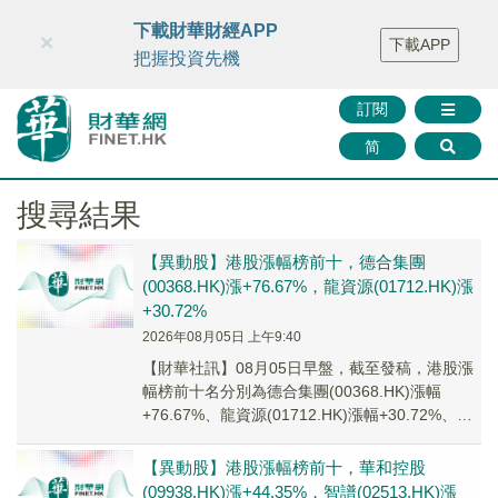
財華智庫網
FINTV
FINMETA
財華證券
媒體矩陣
下載財華財經APP
×
下載APP
智庫沙龍
聯絡我們
把握投資先機
訂閱
简
搜尋結果
【異動股】港股漲幅榜前十，德合集團
(00368.HK)漲+76.67%，龍資源(01712.HK)漲
+30.72%
2026年08月05日 上午9:40
【財華社訊】08月05日早盤，截至發稿，港股漲
幅榜前十名分別為德合集團(00368.HK)漲幅
+76.67%、龍資源(01712.HK)漲幅+30.72%、豐
展控股(01826....
【異動股】港股漲幅榜前十，華和控股
(09938.HK)漲+44.35%，智譜(02513.HK)漲