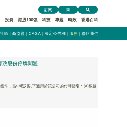
訂閱
简
遞
投資
港股100強
科技
專題
時政
香港百科
社區
商協會
CAGA
法定公告欄
服務
聯絡我們
決導致股份停牌問題
聯交所函件，當中載列以下適用於該公司的付牌指引：(a)根據