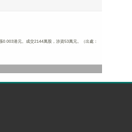
元，漲0.003港元。成交2144萬股，涉資53萬元。（出處：