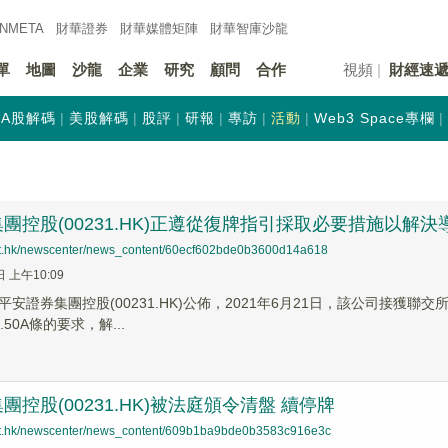
INMETA
財華證券
財華
媒體矩陣
財華
智庫沙龍
單
地圖
沙龍
企業
研究
顧問
合作
視頻
財經速
A股解碼
美股解碼
股評
研報
專訪
活動
Web3 Space專欄
團控股(00231.HK)正遵從復牌指引採取必要措施以解
net.hk/newscenter/news_content/60ecf602bde0b3600d14a618
日 上午10:09
安證券集團控股(00231.HK)公佈，2021年6月21日，該公司接獲
50A條的要求，解...
團控股(00231.HK)被法庭頒令清盤 續停牌
net.hk/newscenter/news_content/609b1ba9bde0b3583c916e3c