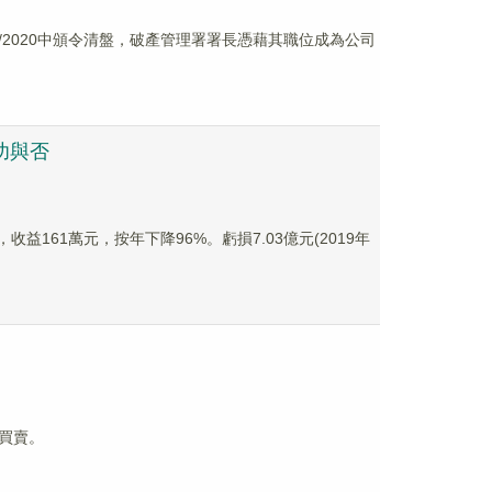
17/2020中頒令清盤，破產管理署署長憑藉其職位成為公司
功與否
收益161萬元，按年下降96%。虧損7.03億元(2019年
停買賣。