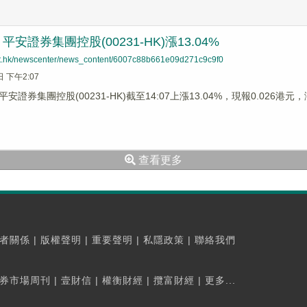
安證券集團控股(00231-HK)漲13.04%
net.hk/newscenter/news_content/6007c88b661e09d271c9c9f0
日 下午2:07
安證券集團控股(00231-HK)截至14:07上漲13.04%，現報0.026港
查看更多
者關係
|
版權聲明
|
重要聲明
|
私隱政策
|
聯絡我們
券市場周刊
|
壹財信
|
權衡財經
|
攬富財經
|
更多...