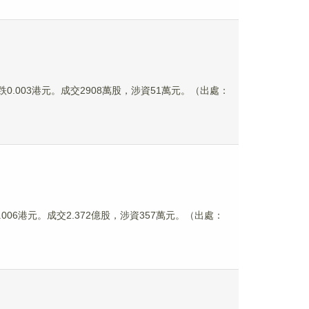
元，跌0.003港元。成交2908萬股，涉資51萬元。（出處：
0.006港元。成交2.372億股，涉資357萬元。（出處：