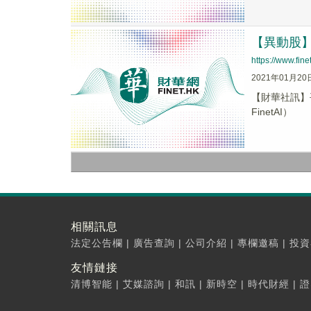
【異動股】平
https://www.fi
2021年01月20
【財華社訊】平
FinetAI）
相關訊息
法定公告欄
|
廣告查詢
|
公司介紹
|
專欄邀稿
|
投資
友情鏈接
清博智能
|
艾媒諮詢
|
和訊
|
新時空
|
時代財經
|
證