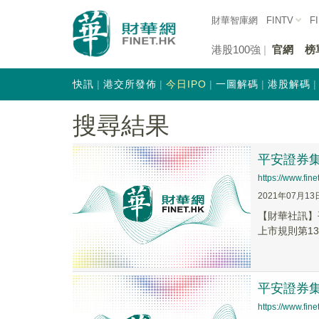
財華智庫網
FINTV
F
港股100強
官網
榜
快訊
港交所發佈
今日IPO
一圖解碼
港股解碼
搜尋結果
平安證券集
https://www.fi
2021年07月13
【財華社訊】平
上市規則第13.
平安證券集
https://www.fi