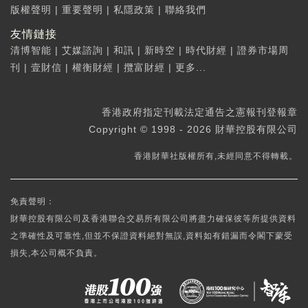
版權聲明
|
重要聲明
|
私隱政策
|
聯絡我們
友情鏈接
清博智能
|
艾媒諮詢
|
和訊
|
新時空
|
時代財經
|
證券市場周
刊
|
壹財信
|
權衡財經
|
攬富財經
|
更多...
香港政府指定刊載法定通告之憲報刊登報章
Copyright © 1998 - 2026 財華控股有限公司
香港財華社版權所有,未經同意不得轉載。
免責聲明：
財華控股有限公司及香港聯合交易所有限公司將盡力確保彼等所提供資料
之準確性及可靠性,但並不保證資料絕對無誤,資料如有錯漏而令閣下蒙受
損失,本公司概不負責。