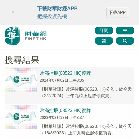
財華智庫網
FINTV
FINMETA
財華證券
媒體矩陣
下載財華財經APP
×
下載APP
智庫沙龍
聯絡我們
把握投資先機
訂閱
简
搜尋結果
常滿控股(08523.HK)停牌
2024年07月02日 上午8:35
【財華社訊】常滿控股(08523.HK)公佈，於今天
（2/7/2024）上午九時正起暫停買賣。
常滿控股(08523.HK)復牌
2023年08月18日 上午8:37
【財華社訊】常滿控股(08523.HK)公佈，於今天
（18/8/2023）上午九時正起恢復買賣。