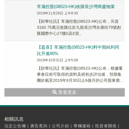
常滿控股(08523-HK)收購長沙灣商廈物業
2019年11月29日 上午8:30
【財華社訊】常滿控股(08523-HK)公布，斥資
3160.75萬元收購位於九龍長沙灣永康街79號創
匯國際中心27樓D及E室。
【盈喜】常滿控股(08523-HK)料中期純利同
比升逾80%
2019年10月31日 上午5:09
【財華社訊】常滿控股(08523-HK)公布，根據董
事會目前可取得的資料及經初步評估後，預期集
團於截至2019年9月30日止6個月的公司股東應佔
溢利較2018年同期上升超過80%...
查看更多
相關訊息
法定公告欄
|
廣告查詢
|
公司介紹
|
專欄邀稿
|
投資者關係
|