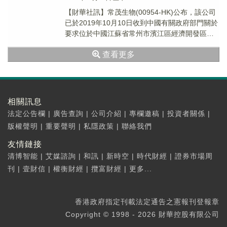
【財華社訊】常茂生物(00954-HK)公布，該公司
已於2019年10月10日收到中國有關政府部門關於
要求位於中國江蘇省常州市濱江區經濟開發區化
工企業提高環保要求的通知。根據該通...
查看更多
相關訊息
法定公告欄
|
廣告查詢
|
公司介紹
|
專欄邀稿
|
投資者關係
|
版權聲明
|
重要聲明
|
私隱政策
|
聯絡我們
友情鏈接
清博智能
|
艾媒諮詢
|
和訊
|
新時空
|
時代財經
|
證券市場周
刊
|
壹財信
|
權衡財經
|
攬富財經
|
更多...
香港政府指定刊載法定通告之憲報刊登報章
Copyright © 1998 - 2026 財華控股有限公司