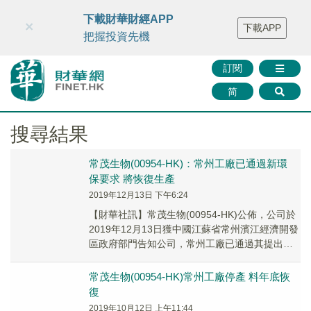
財華智庫網
FINTV
FINMETA
財華證券
媒體矩陣
下載財華財經APP
×
下載APP
智庫沙龍
聯絡我們
把握投資先機
訂閱
简
搜尋結果
常茂生物(00954-HK)：常州工廠已通過新環
保要求 將恢復生產
2019年12月13日 下午6:24
【財華社訊】常茂生物(00954-HK)公佈，公司於
2019年12月13日獲中國江蘇省常州濱江經濟開發
區政府部門告知公司，常州工廠已通過其提出之
新環保要求。公司將立即恢復常州工廠的生產。
常茂生物(00954-HK)常州工廠停產 料年底恢
復
2019年10月12日 上午11:44