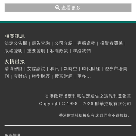
離正式登陸港股主板僅一步之遙。
查看更多
相關訊息
法定公告欄
|
廣告查詢
|
公司介紹
|
專欄邀稿
|
投資者關係
|
版權聲明
|
重要聲明
|
私隱政策
|
聯絡我們
友情鏈接
清博智能
|
艾媒諮詢
|
和訊
|
新時空
|
時代財經
|
證券市場周
刊
|
壹財信
|
權衡財經
|
攬富財經
|
更多...
香港政府指定刊載法定通告之憲報刊登報章
Copyright © 1998 - 2026 財華控股有限公司
香港財華社版權所有,未經同意不得轉載。
免責聲明：