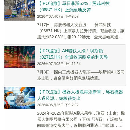
【IPO追蹤】單日暴漲52%！翼菲科技
（06871.HK）上演絕地反彈
2026年07月07日 下午8:07
7月7日，港股機器人次新股——翼菲科技
（06871.HK）上演暴力拉升行情。截至收盤，該
股大漲52.03%，報29.22港元，全天振幅高達
60.72%。
【IPO追蹤】AH聯袂大漲！埃斯頓
（02715.HK）全資收購酷卓的利與弊
2026年07月03日 上午11:34
7月3日，國內工業機器人龍頭——埃斯頓AH股同
步走強，資金借利好消息進場搶籌。
【IPO追蹤】機器人板塊再添新軍，珞石機器
人過聆訊，短板很突出
2026年06月25日 下午2:32
2024年-2025年闖關A股未果後，珞石（山東）機
器人集團股份有限公司（下稱「珞石」）調轉航
向叩響港交所大門，近期順利通過上市聆訊，距