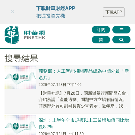
財華智庫網
FINTV
FINMETA
財華證券
媒體矩陣
下載財華財經APP
×
下載APP
智庫沙龍
聯絡我們
把握投資先機
訂閱
简
搜尋結果
商務部：人工智能相關產品成為中國外貿「新
名片」
2026年07月28日 下午4:06
【財華社訊】7月28日，國新辦舉行新聞發布會，
介紹所謂「產能過剩」問題中方立場有關情況。
商務部外貿司副司長賀少軍表示，近年來，我國
電動汽車、鋰電池、人工智能產業發展迅速，出
口增勢...
深圳：上半年全市規模以上工業增加值同比增
長8.7%
2026年07月24日 上午11:39