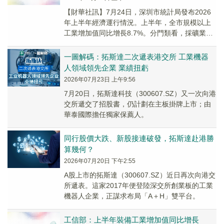
【財華社訊】7月24日，深圳市統計局發布2026
年上半年經濟運行情況。上半年，全市規模以上
工業增加值同比增長8.7%。分門類看，採礦業增
加值同比增長2.2%，製造業增長9.3%，...
一圖解碼：拓斯達二次遞表港交所 工業機器
人領域領先企業 業績扭虧
2026年07月23日 上午9:56
7月20日，拓斯達科技（300607.SZ）又一次向港
交所遞交了招股書，仍計劃在主板掛牌上市；由
華泰國際擔任獨家保薦人。
同行股價大跌、新股接連破發，拓斯達赴港勝
算幾何？
2026年07月20日 下午2:55
A股上市的拓斯達（300607.SZ）近日再次向港交
所遞表。這家2017年便登陸深交所創業板的工業
機器人企業，正謀求布局「A＋H」雙平台。
工信部：上半年裝備工業增加值同比增長