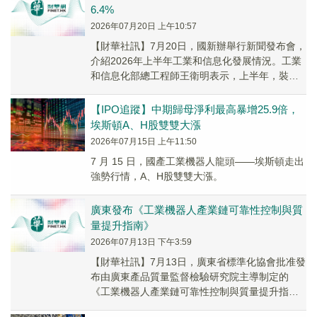
6.4%
2026年07月20日 上午10:57
【財華社訊】7月20日，國新辦舉行新聞發布會，
介紹2026年上半年工業和信息化發展情況。工業
和信息化部總工程師王衛明表示，上半年，裝備
工業增加值同比增長6.4%，占規模以上工業比...
【IPO追蹤】中期歸母淨利最高暴增25.9倍，
埃斯頓A、H股雙雙大漲
2026年07月15日 上午11:50
7 月 15 日，國產工業機器人龍頭——埃斯頓走出
強勢行情，A、H股雙雙大漲。
廣東發布《工業機器人產業鏈可靠性控制與質
量提升指南》
2026年07月13日 下午3:59
【財華社訊】7月13日，廣東省標準化協會批准發
布由廣東產品質量監督檢驗研究院主導制定的
《工業機器人產業鏈可靠性控制與質量提升指
南》(T/GDBX 136—2026)團體標準，該標...