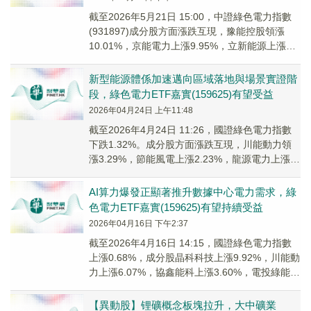
截至2026年5月21日 15:00，中證綠色電力指數
(931897)成分股方面漲跌互現，豫能控股領漲
10.01%，京能電力上漲9.95%，立新能源上漲
7.16%；川能動力領跌。
新型能源體係加速邁向區域落地與場景實證階
段，綠色電力ETF嘉實(159625)有望受益
2026年04月24日 上午11:48
截至2026年4月24日 11:26，國證綠色電力指數
下跌1.32%。成分股方面漲跌互現，川能動力領
漲3.29%，節能風電上漲2.23%，龍源電力上漲
2.14%；韶能股份領跌，廣安愛眾、太陽能跟
跌。
AI算力爆發正顯著推升數據中心電力需求，綠
色電力ETF嘉實(159625)有望持續受益
2026年04月16日 下午2:37
截至2026年4月16日 14:15，國證綠色電力指數
上漲0.68%，成分股晶科科技上漲9.92%，川能動
力上漲6.07%，協鑫能科上漲3.60%，電投綠能上
漲3.24%，芯能科技上漲2.24%。
【異動股】锂礦概念板塊拉升，大中礦業