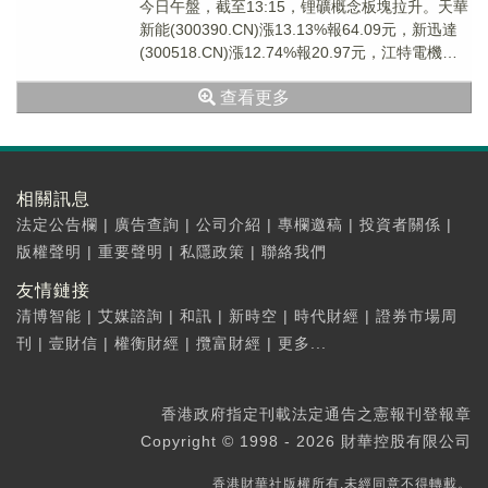
今日午盤，截至13:15，锂礦概念板塊拉升。天華
新能(300390.CN)漲13.13%報64.09元，新迅達
(300518.CN)漲12.74%報20.97元，江特電機
(002...
查看更多
相關訊息
法定公告欄
|
廣告查詢
|
公司介紹
|
專欄邀稿
|
投資者關係
|
版權聲明
|
重要聲明
|
私隱政策
|
聯絡我們
友情鏈接
清博智能
|
艾媒諮詢
|
和訊
|
新時空
|
時代財經
|
證券市場周
刊
|
壹財信
|
權衡財經
|
攬富財經
|
更多...
香港政府指定刊載法定通告之憲報刊登報章
Copyright © 1998 - 2026 財華控股有限公司
香港財華社版權所有,未經同意不得轉載。