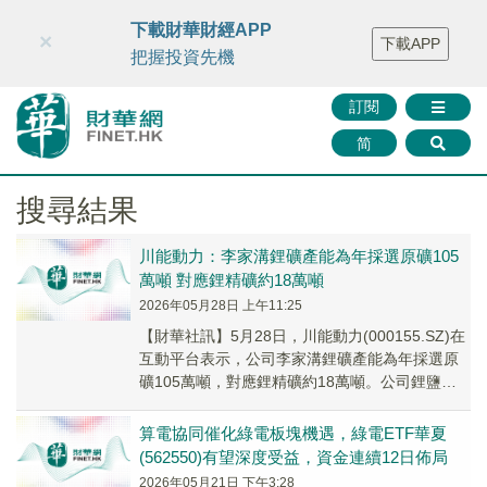
財華智庫網
FINTV
FINMETA
財華證券
媒體矩陣
下載財華財經APP
×
下載APP
智庫沙龍
聯絡我們
把握投資先機
訂閱
简
搜尋結果
川能動力：李家溝鋰礦產能為年採選原礦105
萬噸 對應鋰精礦約18萬噸
2026年05月28日 上午11:25
【財華社訊】5月28日，川能動力(000155.SZ)在
互動平台表示，公司李家溝鋰礦產能為年採選原
礦105萬噸，對應鋰精礦約18萬噸。公司鋰鹽生
產原料來源包括自供和外購，按市場化方式統
籌。
算電協同催化綠電板塊機遇，綠電ETF華夏
(562550)有望深度受益，資金連續12日佈局
2026年05月21日 下午3:28