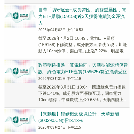
(30039...
自帶「防守底倉+成長彈性」的雙重屬性，電
力ETF景順(159158)近3天獲得連續資金淨流
入
2026年04月02日 上午10:53
截至2026年4月2日 10:49，電力ETF景順
(159158)下修調整，成分股方面漲跌互現，川能
動力10cm漲停，樂山電力上漲7.22%，明星電力
上漲3.34%。
政策明確推進「算電協同」與新型能源體係建
設，綠色電力ETF嘉實(159625)有望持續受益
2026年03月31日 下午1:19
截至2026年3月31日 13:04，國證綠色電力指數
下跌1.41%。成分股方面漲跌互現，閩東電力
10cm漲停，中國廣核上漲0.65%，天順風能上漲
0.45%；川能動力領跌%，韶能股份、雲南能投跟
跌。
【異動股】锂礦概念板塊拉升，天華新能
(300390.CN)漲13.13%
2026年03月27日 下午1:15