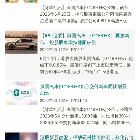
【財華社訊】嵐圖汽車(07489.HK)公布，截至
2026年6月25日，控股股東東風公司附屬東風香
港通過二級市場累計增持公司4991.6萬股H股，
約佔公司已發行股份總數的1.36...
【IPO追蹤】嵐圖汽車（07489.HK）再創新
低，控股股東增持難阻破發
2026年06月12日 下午7:42
6月12日，港股次新股嵐圖汽車（07489.HK）繼
續下跌0.85%，股價再度創下上市以來新低，目
前公司報4.66港元/股，市值171.5億港元。
嵐圖汽車(07489.HK)5月交付新車同比增長
30%
2026年06月02日 上午11:40
​【財華社訊】嵐圖汽車(07489.HK)公佈，公司於
2026年5月交付新車13,003輛，同比增長30%；
2026年至今交付新車62,041輛，同比增長35%。
港股新股復盤：稀缺硬科技引熱潮，分化行情