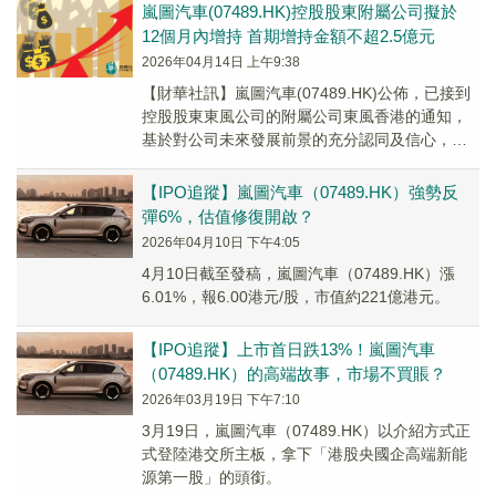
嵐圖汽車(07489.HK)控股股東附屬公司擬於
12個月內增持 首期增持金額不超2.5億元
2026年04月14日 上午9:38
【財華社訊】嵐圖汽車(07489.HK)公佈，已接到
控股股東東風公司的附屬公司東風香港的通知，
基於對公司未來發展前景的充分認同及信心，支
持公司持續、健康、穩定發展，東風香港計劃
於...
【IPO追蹤】嵐圖汽車（07489.HK）強勢反
彈6%，估值修復開啟？
2026年04月10日 下午4:05
4月10日截至發稿，嵐圖汽車（07489.HK）漲
6.01%，報6.00港元/股，市值約221億港元。
【IPO追蹤】上市首日跌13%！嵐圖汽車
（07489.HK）的高端故事，市場不買賬？
2026年03月19日 下午7:10
3月19日，嵐圖汽車（07489.HK）以介紹方式正
式登陸港交所主板，拿下「港股央國企高端新能
源第一股」的頭銜。