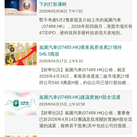
下的打新邏輯
2026年05月06日 下午7:02
暫不考慮5月2隻新股及介紹上市的嵐圖汽車
（07489.HK），2026年前四個月，港股市場共有
47宗IPO，硬科技與非硬科技表現天差地別。
嵐圖汽車(07489.HK)獲東風香港累計增持
546.9萬股
2026年04月27日 上午9:33
【財華社訊】嵐圖汽車(07489.HK)公佈，截至
2026年4月24日，東風香港通過二級市場累計增
持公司546.9萬股H股，約佔公司已發行股份總數
的0.15%。上述增持實施後，公...
嵐圖汽車(07489.HK)建議實施H股全流通
2026年04月15日 上午10:58
【財華社訊】嵐圖汽車(07489.HK)公佈，董事會
已於2026年4月14日審議及批准關於實施H股全流
通的議案，擬將若干股東(其中包括公司控股股東
東風公司及武漢沃雅持有的公司1,...