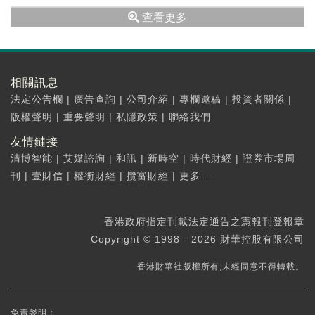
查看更多
相關訊息
法定公告欄
|
廣告查詢
|
公司介紹
|
專欄邀稿
|
投資者關係
|
版權聲明
|
重要聲明
|
私隱政策
|
聯絡我們
友情鏈接
清博智能
|
艾媒諮詢
|
和訊
|
新時空
|
時代財經
|
證券市場周
刊
|
壹財信
|
權衡財經
|
攬富財經
|
更多...
香港政府指定刊載法定通告之憲報刊登報章
Copyright © 1998 - 2026 財華控股有限公司
香港財華社版權所有,未經同意不得轉載。
免責聲明：