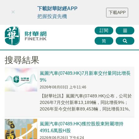
財華智庫網
FINTV
FINMETA
財華證券
媒體矩陣
下載財華財經APP
×
下載APP
智庫沙龍
聯絡我們
把握投資先機
訂閱
简
搜尋結果
嵐圖汽車(07489.HK)7月新車交付量同比增長
9%
2026年08月03日 上午11:46
【財華社訊】嵐圖汽車(07489.HK)公布，公司於
2026年7月交付新車13,189輛，同比增長9%；
2026年至今交付新車89,453輛，同比增長31%。
嵐圖汽車(07489.HK)獲控股股東附屬增持
4991.6萬股H股
2026年06月26日 下午4:24