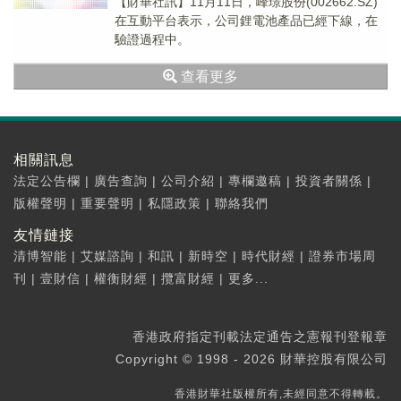
【財華社訊】11月11日，峰璟股份(002662.SZ)
在互動平台表示，公司鋰電池產品已經下線，在
驗證過程中。
查看更多
相關訊息
法定公告欄
|
廣告查詢
|
公司介紹
|
專欄邀稿
|
投資者關係
|
版權聲明
|
重要聲明
|
私隱政策
|
聯絡我們
友情鏈接
清博智能
|
艾媒諮詢
|
和訊
|
新時空
|
時代財經
|
證券市場周
刊
|
壹財信
|
權衡財經
|
攬富財經
|
更多...
香港政府指定刊載法定通告之憲報刊登報章
Copyright © 1998 - 2026 財華控股有限公司
香港財華社版權所有,未經同意不得轉載。