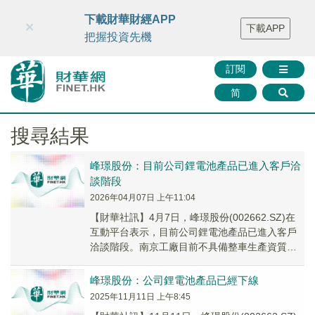
財華智庫網
FINTV
FINMETA
財華證券
媒體矩陣
下載財華財經APP
×
下載APP
智庫沙龍
聯絡我們
把握投資先機
訂閱
简
搜尋結果
峰璟股份：目前公司鋰電池產品已進入客戶洽
談階段
2026年04月07日 上午11:04
【財華社訊】4月7日，峰璟股份(002662.SZ)在
互動平台表示，目前公司鋰電池產品已進入客戶
洽談階段。南京工廠目前不具備整車生產資質，
該工廠擁有4.0智能化整車產線，公司會將...
峰璟股份：公司鋰電池產品已經下線
2025年11月11日 上午8:45