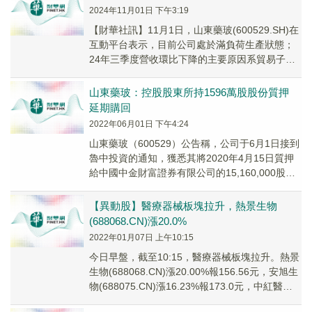
2024年11月01日 下午3:19
【財華社訊】11月1日，山東藥玻(600529.SH)在
互動平台表示，目前公司處於滿負荷生產狀態；
24年三季度營收環比下降的主要原因系貿易子公
司營收下降和藥廠檢修等原因導致部分產...
山東藥玻：控股股東所持1596萬股股份質押
延期購回
2022年06月01日 下午4:24
山東藥玻（600529）公告稱，公司于6月1日接到
魯中投資的通知，獲悉其將2020年4月15日質押
給中國中金財富證券有限公司的15,160,000股以
及後續補充質押的800,00...
【異動股】醫療器械板塊拉升，熱景生物
(688068.CN)漲20.0%
2022年01月07日 上午10:15
今日早盤，截至10:15，醫療器械板塊拉升。熱景
生物(688068.CN)漲20.00%報156.56元，安旭生
物(688075.CN)漲16.23%報173.0元，中紅醫療
(3...