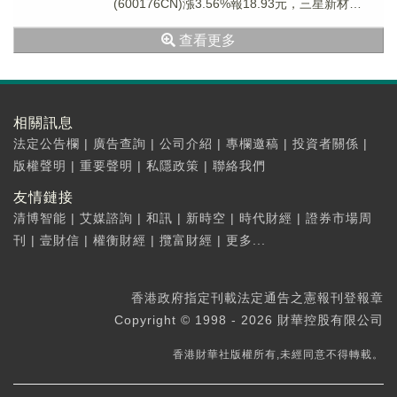
(600176CN)漲3.56%報18.93元，三星新材
(603578...
查看更多
相關訊息
法定公告欄
|
廣告查詢
|
公司介紹
|
專欄邀稿
|
投資者關係
|
版權聲明
|
重要聲明
|
私隱政策
|
聯絡我們
友情鏈接
清博智能
|
艾媒諮詢
|
和訊
|
新時空
|
時代財經
|
證券市場周
刊
|
壹財信
|
權衡財經
|
攬富財經
|
更多...
香港政府指定刊載法定通告之憲報刊登報章
Copyright © 1998 - 2026 財華控股有限公司
香港財華社版權所有,未經同意不得轉載。