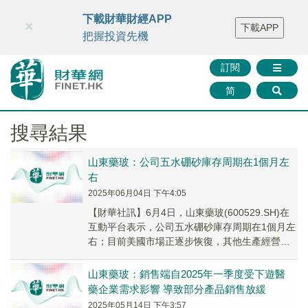
財華智庫網
FINTV
FINMETA
財華證券
媒體矩陣
下載財華財經APP
×
下載APP
智庫沙龍
聯絡我們
把握投資先機
訂閱
简
搜尋結果
山東藥玻：公司五水硼砂庫存周期在1個月左
右
2025年06月04日 下午4:05
【財華社訊】6月4日，山東藥玻(600529.SH)在
互動平台表示，公司五水硼砂庫存周期在1個月左
右；目前美國市場正逐步恢復，其他生產經營情
況，請關注公司定期報告。
山東藥玻：銷售端自2025年一季度受下遊醫
藥企業需求影響 導致部分產品銷售放緩
2025年05月14日 下午3:57