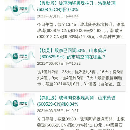
【異動股】玻璃陶瓷板塊拉升，洛陽玻璃
(600876.CN)漲10.0%
2021年07月13日 下午1:44
今日午盤，截至13:45，玻璃陶瓷板塊拉升。洛陽
玻璃(600876.CN)漲10.00%報24.63元，南 玻Ａ
(000012.CN)漲9.93%報11.85元，金晶科技(60...
【預見】股價已回調50%，山東藥玻
（600529.SH）的市場空間在哪里？
2021年06月07日 下午10:32
從1億到2億，25天；從2億到3億，16天；從3億
到4億，9天；從4億到5億，7天！最新數據則顯
示，截至2021年6月6日，31個省（自治區、直轄
市）和新疆生產建設兵團累計報告接...
【異動股】玻璃陶瓷板塊高開，山東藥玻
(600529-CN)漲8.94%
2021年03月26日 上午9:31
今日早盤，截至09:30，玻璃陶瓷板塊高開。山東
藥玻(600529CN)漲8.94%報41.19元，中國巨石