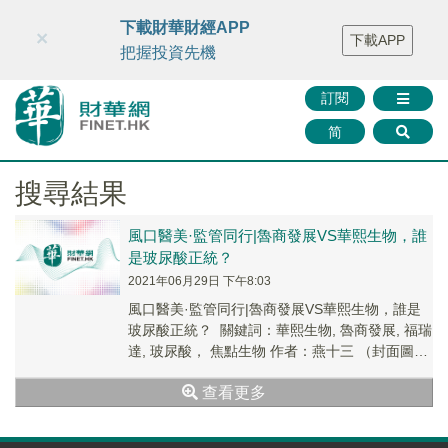
財華智庫網
FINTV
FINMETA
財華證券
媒體矩陣
下載財華財經APP
×
下載APP
智庫沙龍
聯絡我們
把握投資先機
訂閱
简
搜尋結果
風口醫美·監管同行|魯商發展VS華熙生物，誰
是玻尿酸正統？
2021年06月29日 下午8:03
風口醫美·監管同行|魯商發展VS華熙生物，誰是
玻尿酸正統？ 關鍵詞：華熙生物, 魯商發展, 福瑞
達, 玻尿酸， 焦點生物 作者：燕十三 （封面圖
源：網絡） 2020年4月17日...
查看更多