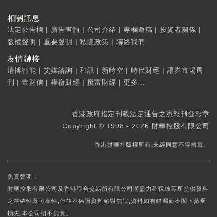
相關訊息
法定公告欄
|
廣告查詢
|
公司介紹
|
專欄邀稿
|
投資者關係
|
版權聲明
|
重要聲明
|
私隱政策
|
聯絡我們
友情鏈接
清博智能
|
艾媒諮詢
|
和訊
|
新時空
|
時代財經
|
證券市場周
刊
|
壹財信
|
權衡財經
|
攬富財經
|
更多...
香港政府指定刊載法定通告之憲報刊登報章
Copyright © 1998 - 2026 財華控股有限公司
香港財華社版權所有,未經同意不得轉載。
免責聲明：
財華控股有限公司及香港聯合交易所有限公司將盡力確保彼等所提供資料
之準確性及可靠性,但並不保證資料絕對無誤,資料如有錯漏而令閣下蒙受
損失,本公司概不負責。