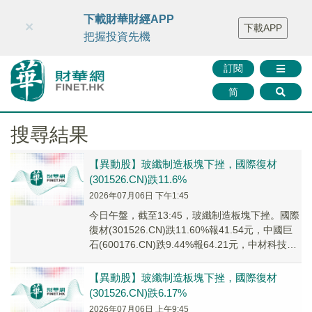
財華智庫網
FINTV
FINMETA
財華證券
媒體矩陣
下載財華財經APP
×
下載APP
智庫沙龍
聯絡我們
把握投資先機
訂閱
简
搜尋結果
【異動股】玻纖制造板塊下挫，國際復材
(301526.CN)跌11.6%
2026年07月06日 下午1:45
今日午盤，截至13:45，玻纖制造板塊下挫。國際
復材(301526.CN)跌11.60%報41.54元，中國巨
石(600176.CN)跌9.44%報64.21元，中材科技
(002...
【異動股】玻纖制造板塊下挫，國際復材
(301526.CN)跌6.17%
2026年07月06日 上午9:45