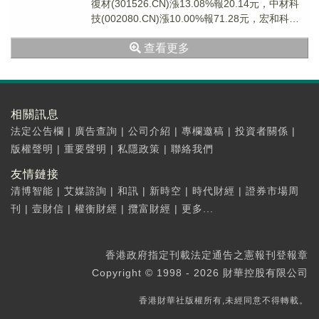
復材(301526.CN)漲13.08%報20.14元，中材科
技(002080.CN)漲10.00%報71.28元，宏和科技
(60...
查看更多
相關訊息
法定公告欄
|
廣告查詢
|
公司介紹
|
專欄邀稿
|
投資者關係
|
版權聲明
|
重要聲明
|
私隱政策
|
聯絡我們
友情鏈接
清博智能
|
艾媒諮詢
|
和訊
|
新時空
|
時代財經
|
證券市場周
刊
|
壹財信
|
權衡財經
|
攬富財經
|
更多...
香港政府指定刊載法定通告之憲報刊登報章
Copyright © 1998 - 2026 財華控股有限公司
香港財華社版權所有,未經同意不得轉載。