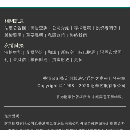
相關訊息
法定公告欄
|
廣告查詢
|
公司介紹
|
專欄邀稿
|
投資者關係
|
版權聲明
|
重要聲明
|
私隱政策
|
聯絡我們
友情鏈接
清博智能
|
艾媒諮詢
|
和訊
|
新時空
|
時代財經
|
證券市場周
刊
|
壹財信
|
權衡財經
|
攬富財經
|
更多...
香港政府指定刊載法定通告之憲報刊登報章
Copyright © 1998 - 2026 財華控股有限公司
香港財華社版權所有,未經同意不得轉載。
免責聲明：
財華控股有限公司及香港聯合交易所有限公司將盡力確保彼等所提供資料