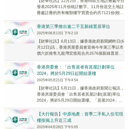
【財華社訊】12月2日，香港特區土地註冊處今日
發表2025年11月份統計數字。11月份送交土地註
冊處註冊的所有種類樓宇買賣合約共7121份(較10
月份下跌1.0%，與去年11月比...
香港第三季推出逾二千五新綠置居單位
2025年06月13日 下午2:10
【財華社訊】6月13日，據香港政府新聞網昨日(6
月12日)訊，香港房屋委員會宣佈今年第三季以市
價六折推售九龍灣宏致苑合共2576個新綠置居單
位。申請者如曾連續申請綠置居2022及...
香港房委會：「出售居者有其屋計劃單位
2024」將於5月29日起開始選樓
2025年05月21日 下午4:54
【財華社訊】5月21日，據香港政府新聞公報訊，
香港房屋委員會「出售居者其屋計劃(居屋)單位
2024」將於5月29日開始選樓。「居屋2024」推
售的單位包括：五個位於啟德、油塘、觀...
【大行報告】中原地產：首季二手私人住宅現
樓按揭上升近三成
2025年04月28日 下午5:05