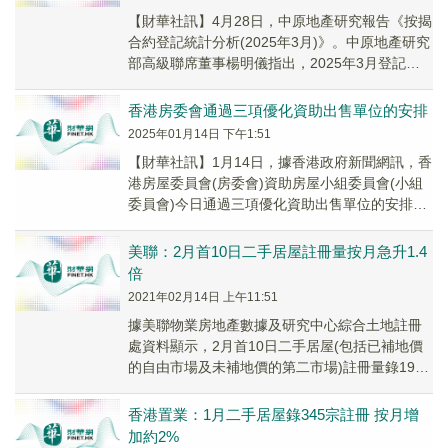
【財華社訊】4月28日，中原地產研究報告《按揭
合約登記統計分析(2025年3月)》。中原地產研究
部高級聯席董事楊明儀指出，2025年3月登記樓
宇按揭合約(不包括樓花)3,803宗...
香港房委會通過三項優化資助出售單位的安排
2025年01月14日 下午1:51
【財華社訊】1月14日，據香港政府新聞網訊，香
港房屋委員會(房委會)資助房屋小組委員會(小組
委員會)今日通過三項優化資助出售單位的安排，
措施包括：一、由2025年第一季推出的「白...
美聯：2月首10日二手居屋註冊量按月急升1.4
倍
2021年02月14日 上午11:51
據美聯物業房地產數據及研究中心綜合土地註冊
處資料顯示，2月首10日二手居屋(包括已補地價
的自由市場及未補地價的第二市場)註冊量錄192
宗，較上月同期80宗大幅急升約140%。按估...
香港置業：1月二手居屋錄345宗註冊 按月增
加約2%