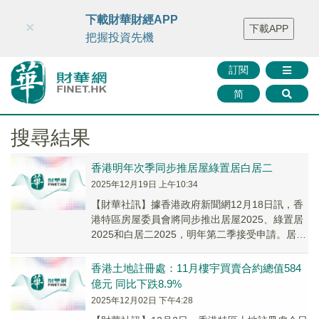
財華智庫網
FINTV
FINMETA
財華證券
媒體矩陣
下載財華財經APP
×
下載APP
智庫沙龍
聯絡我們
把握投資先機
訂閱
简
搜尋結果
香港明年次季同步推居屋綠置居白居二
2025年12月19日 上午10:34
【財華社訊】據香港政府新聞網12月18日訊，香
港特區房屋委員會將同步推出居屋2025、綠置居
2025和白居二2025，明年第二季接受申請。居屋
2025和綠置居2025合共推售超過...
香港土地註冊處：11月樓宇買賣合約總值584
億元 同比下跌8.9%
2025年12月02日 下午4:28