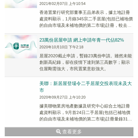
2021年02月07日 上午10:54
香港置業行研究部董事王品弟表示，據土地註冊
處資料顯示，1月錄345宗二手居屋(包括已補地價
的自由市場及未補地價的第二市場)註冊，較去年
12月的339宗增加約1.8%。鑑於簽署買賣...
23萬份居屋申請 網上申請年青一代佔82%
2020年10月10日 下午2:18
居屋2020截止申請，暫錄23萬份申請。雖然未能
創新高紀錄，卻在疫情下達到第三高數字；顯示
住屋剛需強大，市民置業意欲強大。
美聯：新居屋登場令二手居屋交投表現未及大
市
2020年09月27日 上午10:20
據美聯物業房地產數據及研究中心綜合土地註冊
處資料顯示，9月首24日二手居屋(包括已補地價
的自由市場及未補地價的第二市場)註冊量錄316
宗，與8月全月348宗相比，仍低約9.2%；...
查看更多