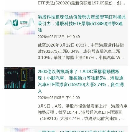
ETF天弘(520920)最新份額達197.05億份，創成
立以來新高。
港股科技板塊低估值優勢與産業變革紅利極具
吸引力，港股科技ETF景順(513980)沖擊3連
漲
2026年03月12日 上午9:49
截至2026年3月12日 09:37，中證港股通科技指
數(931573)上漲0.34%，成分股奇瑞汽車上漲
3.10%，華虹半導體上漲2.67%，小鵬汽車-W上
漲2.33%。港股科...
2500億以舊換新來了！AIDC重構發動機板
塊！小鵬汽車、濰柴動力等漲超5%，港股通
汽車ETF匯添富(159210)大漲2.74%，資金湧
入
2026年03月05日 下午1:09
3月5日，A股、港股市場集體震蕩上行，港股汽車
強勢反彈，截至10:44，港股通汽車ETF匯添富
（159210）大漲2.74%，或終結此前六連跌，昨
日獲資金淨流入超300萬元！