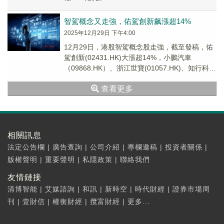
智駕概念又走強，佑駕創新飙漲超14%
2025年12月29日 下午4:00
12月29日，港股智駕概念股走強，截至發稿，佑
駕創新(02431.HK)大漲超14%，小鵬汽車
（09868.HK）、浙江世寶(01057.HK)、知行科技
(01274.HK)均大漲。
查看更多
相關訊息
法定公告欄
|
廣告查詢
|
公司介紹
|
專欄邀稿
|
投資者關係
|
版權聲明
|
重要聲明
|
私隱政策
|
聯絡我們
友情鏈接
清博智能
|
艾媒諮詢
|
和訊
|
新時空
|
時代財經
|
證券市場周
刊
|
壹財信
|
權衡財經
|
攬富財經
|
更多...