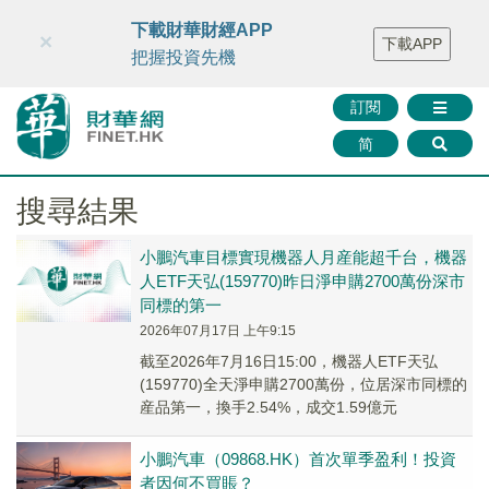
財華智庫網
FINTV
FINMETA
財華證券
媒體矩陣
下載財華財經APP
×
下載APP
智庫沙龍
聯絡我們
把握投資先機
訂閱
简
搜尋結果
小鵬汽車目標實現機器人月産能超千台，機器
人ETF天弘(159770)昨日淨申購2700萬份深市
同標的第一
2026年07月17日 上午9:15
截至2026年7月16日15:00，機器人ETF天弘
(159770)全天淨申購2700萬份，位居深市同標的
産品第一，換手2.54%，成交1.59億元
小鵬汽車（09868.HK）首次單季盈利！投資
者因何不買賬？