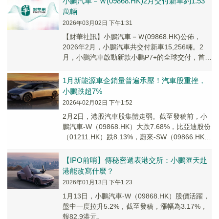
小鵬汽車－Ｗ(09868.HK)2月交付新車約1.53
萬輛
2026年03月02日 下午1:31
​【財華社訊】小鵬汽車－Ｗ(09868.HK)公佈，
2026年2月，小鵬汽車共交付新車15,256輛。2
月，小鵬汽車啟動新款小鵬P7+的全球交付，首批
發往18個國家。此外，小鵬汽...
1月新能源車企銷量普遍承壓！汽車股重挫，
小鵬跌超7%
2026年02月02日 下午1:52
2月2日，港股汽車股集體走弱。截至發稿前，小
鵬汽車-W（09868.HK）大跌7.68%，比亞迪股份
（01211.HK）跌8.13%，蔚來-SW（09866.HK）
跌5.80%，...
【IPO前哨】傳秘密遞表港交所：小鵬匯天赴
港能改寫什麼？
2026年01月13日 下午1:23
1月13日，小鵬汽車-W（09868.HK）股價活躍，
盤中一度拉升5.2%，截至發稿，漲幅為3.17%，
報82.9港元。