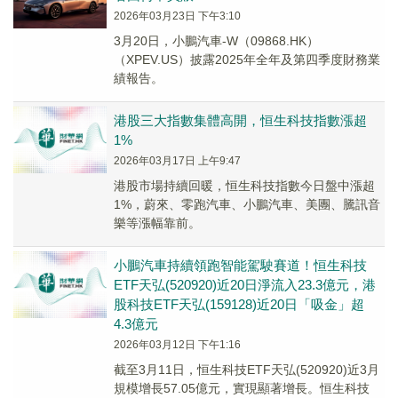
2026年03月23日 下午3:10
3月20日，小鵬汽車-W（09868.HK）
（XPEV.US）披露2025年全年及第四季度財務業
績報告。
港股三大指數集體高開，恒生科技指數漲超
1%
2026年03月17日 上午9:47
港股市場持續回暖，恒生科技指數今日盤中漲超
1%，蔚來、零跑汽車、小鵬汽車、美團、騰訊音
樂等漲幅靠前。
小鵬汽車持續領跑智能駕駛賽道！恒生科技
ETF天弘(520920)近20日淨流入23.3億元，港
股科技ETF天弘(159128)近20日「吸金」超
4.3億元
2026年03月12日 下午1:16
截至3月11日，恒生科技ETF天弘(520920)近3月
規模增長57.05億元，實現顯著增長。恒生科技