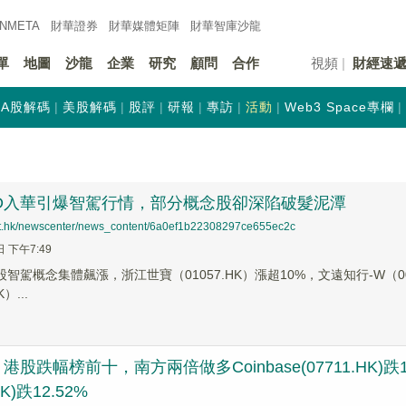
INMETA
財華證券
財華
媒體矩陣
財華
智庫沙龍
單
地圖
沙龍
企業
研究
顧問
合作
視頻
財經速
A股解碼
美股解碼
股評
研報
專訪
活動
Web3 Space專欄
SD入華引爆智駕行情，部分概念股卻深陷破髮泥潭
net.hk/newscenter/news_content/6a0ef1b22308297ce655ec2c
日 下午7:49
股智駕概念集體飆漲，浙江世寶（01057.HK）漲超10%，文遠知行-W（008
）...
股跌幅榜前十，南方兩倍做多Coinbase(07711.HK)跌12
HK)跌12.52%