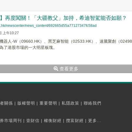
前哨】再度闖關！「大疆教父」加持，希迪智駕能否如願？
net.hk/newscenter/news_content/692665d55a77127347fc58ad
日 上午10:27
器人-W（09660.HK）、黑芝麻智能（02533.HK）、速騰聚創（0249
為了港股市場的一大明星板塊。
查看更多
者關係
|
版權聲明
|
重要聲明
|
私隱政策
|
聯絡我們
券市場周刊
|
壹財信
|
權衡財經
|
攬富財經
|
更多...