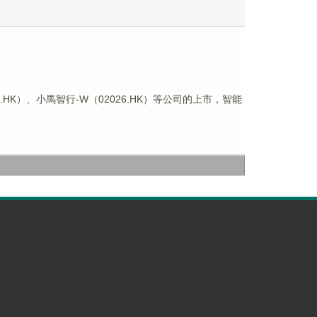
8.HK）、小馬智行-W（02026.HK）等公司的上市，智能