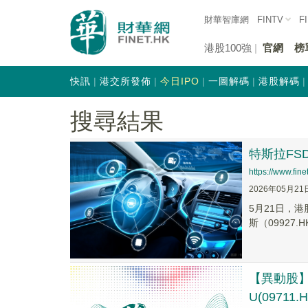
財華智庫網
FINTV
F
港股100強
官網
榜
快訊
港交所發佈
今日IPO
一圖解碼
港股解碼
搜尋結果
特斯拉F
https://www.fi
2026年05月21
5月21日，港
斯（09927.HK
【異動股】港
U(09711.