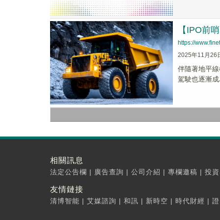
【IPO
https://www.fi
2025年11月26
伴隨著地平線機
駕駛也逐漸成
相關訊息
法定公告欄
|
廣告查詢
|
公司介紹
|
專欄邀稿
|
投資
友情鏈接
清博智能
|
艾媒諮詢
|
和訊
|
新時空
|
時代財經
|
證