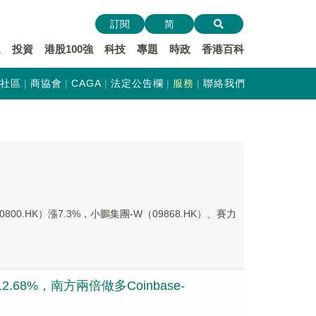
訂閱
简
遞
投資
港股100強
科技
專題
時政
香港百科
社區
商協會
CAGA
法定公告欄
服務
聯絡我們
00.HK）漲7.3%，小鵬集團-W（09868.HK）、賽力
.68%，南方兩倍做多Coinbase-