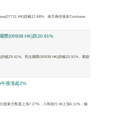
711.HK)跌幅12.68%、南方兩倍做多Coinbase-
00938.HK)跌20.91%
9.41%、民生國際(00938.HK)跌幅20.91%、萬順
)午後漲超2%
成分股東方甄選上漲7.27%，小馬智行-W上漲6.11%，極