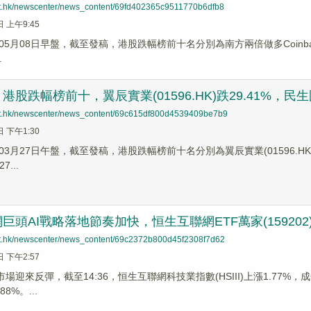
net.hk/newscenter/news_content/69fd402365c9511770b6dfb8
日 上午9:45
5月08日早盤，截至發稿，港股跌幅榜前十名分別為南方兩倍做多Coinbase(07
.
股跌幅榜前十，翼辰實業(01596.HK)跌29.41%，民生國際(
net.hk/newscenter/news_content/69c615df800d4539409be7b9
日 下午1:30
3月27日午盤，截至發稿，港股跌幅榜前十名分別為翼辰實業(01596.HK)跌幅2
7...
巨頭AI戰略落地節奏加快，恒生互聯網ETF萬家(159202
net.hk/newscenter/news_content/69c2372b800d45f2308f7d62
日 下午2:57
市場迎來反彈，截至14:36，恒生互聯網科技業指數(HSIII)上漲1.77%，
8%。...