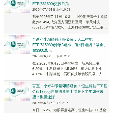
ETF(561600)交投活躍
2025年07月01日 上午10:53
截至2025年7月1日 10:31，中證消費電子主題指
數(931494)成分股方面漲跌互現，華天科技
(002185)領漲7.92%，上海貝嶺(600171)上漲
4.79%。消費電...
全新小米AI眼鏡今晚發佈，人工智能
ETF(515980)沖擊3連漲，近4日連續「吸金」
超3300萬元
2025年06月26日 下午12:50
截至2025年6月26日午間收盤，新易盛上漲
6.20%，中科曙光上漲5.86%，拓維信息上漲
4.17%，中際旭創、石頭科技等個股跟漲。人工
智能ETF(515980)半日收漲1.28%， 沖擊3連漲。
官宣，小米AI眼鏡即將發佈！恒生科技ETF基
金(513260)沖擊四連漲！港股下半年如何展
望？機構速評
2025年06月25日 下午2:35
今日（6.25）港股再度走高，恒生科技ETF基金