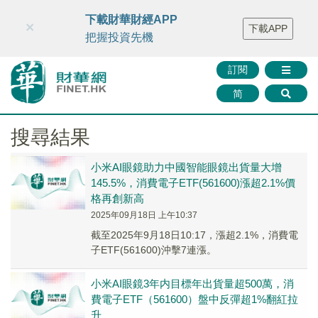
財華智庫網
FINTV
FINMETA
財華證券
媒體矩陣
下載財華財經APP
×
下載APP
智庫沙龍
聯絡我們
把握投資先機
訂閱
简
搜尋結果
小米AI眼鏡助力中國智能眼鏡出貨量大增
145.5%，消費電子ETF(561600)漲超2.1%價
格再創新高
2025年09月18日 上午10:37
截至2025年9月18日10:17，漲超2.1%，消費電
子ETF(561600)沖擊7連漲。
小米AI眼鏡3年内目標年出貨量超500萬，消
費電子ETF（561600）盤中反彈超1%翻紅拉
升