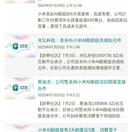
2025年07月29日 上午11:06
小米首款AI眼鏡於6月底發佈，迅速售罄。公司計
劃三年内實現年出貨量超過500萬台。為保證産品
質量，選用了高成本元器件。
光弘科技：並未向小米AI眼鏡提供感知元件
2025年07月03日 下午1:49
【財華社訊】7月3日，光弘科技(300735.SZ)在
互動平台表示，公司並未向小米AI眼鏡提供感知
元件。目前公司生產的各類感知傳感器件主要應
用於汽車電子智能輔助駕駛領域。
斯迪克：公司暫未與小米AI眼鏡項目開展直接
合作
2025年07月02日 下午2:21
【財華社訊】7月2日，斯迪克(300806.SZ)在互
動平台表示，目前公司暫未與小米AI眼鏡項目開
展直接合作，公司始終聚焦消費電子領域的技術
研發與材料創新，也在積極關注行業内各類...
小米AI眼鏡發售3天銷量近5萬，消費電子