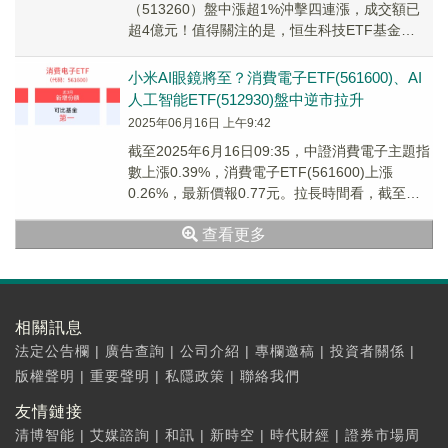
（513260）盤中漲超1%沖擊四連漲，成交額已
超4億元！值得關注的是，恒生科技ETF基金
（513260）是同類唯一費率最低檔的産...
小米AI眼鏡將至？消費電子ETF(561600)、AI
人工智能ETF(512930)盤中逆市拉升
2025年06月16日 上午9:42
截至2025年6月16日09:35，中證消費電子主題指
數上漲0.39%，消費電子ETF(561600)上漲
0.26%，最新價報0.77元。拉長時間看，截至
2025年6月13日，消...
查看更多
相關訊息
法定公告欄
|
廣告查詢
|
公司介紹
|
專欄邀稿
|
投資者關係
|
版權聲明
|
重要聲明
|
私隱政策
|
聯絡我們
友情鏈接
清博智能
|
艾媒諮詢
|
和訊
|
新時空
|
時代財經
|
證券市場周