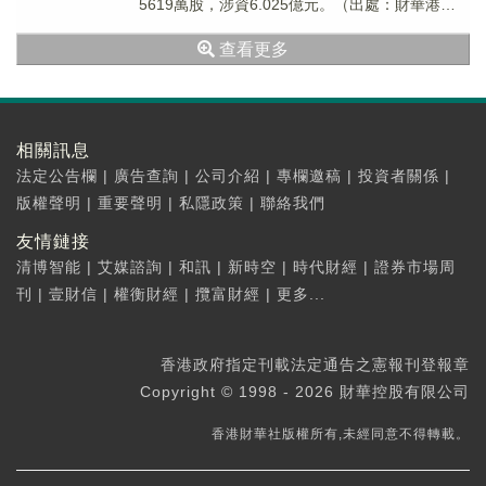
5619萬股，涉資6.025億元。（出處：財華港股
智能寫手）
查看更多
相關訊息
法定公告欄
|
廣告查詢
|
公司介紹
|
專欄邀稿
|
投資者關係
|
版權聲明
|
重要聲明
|
私隱政策
|
聯絡我們
友情鏈接
清博智能
|
艾媒諮詢
|
和訊
|
新時空
|
時代財經
|
證券市場周
刊
|
壹財信
|
權衡財經
|
攬富財經
|
更多...
香港政府指定刊載法定通告之憲報刊登報章
Copyright © 1998 - 2026 財華控股有限公司
香港財華社版權所有,未經同意不得轉載。