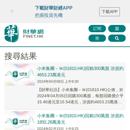
財華智庫網
FINTV
FINMETA
財華證券
媒體矩陣
下載財華財經APP
×
下載APP
智庫沙龍
聯絡我們
把握投資先機
訂閱
简
搜尋結果
小米集團－Ｗ(01810.HK)回购300萬股 涉資約
4653.23萬港元
2024年04月08日 上午9:30
【財華社訊】小米集團－Ｗ(01810.HK)公佈，於
2024年04月05日回購300萬股，每股回購價介乎
15.46港元至15.54港元，涉資約4653.23萬港
元。
小米集團－Ｗ(01810.HK)回购150萬股 涉資約
1892.28萬港元
2024年02月15日 上午9:25