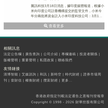
騰訊科技3月18日消息，據印度媒體報道，根據小
米向印度公司註冊機構提交的監管文件，小米今
年分兩批將資金註入小米印度科技公司：3月1日
為2000億印度盧比，1月17日為1500億印...
查看更多
相關訊息
法定公告欄
|
廣告查詢
|
公司介紹
|
專欄邀稿
|
投資者關係
|
版權聲明
|
重要聲明
|
私隱政策
|
聯絡我們
友情鏈接
清博智能
|
艾媒諮詢
|
和訊
|
新時空
|
時代財經
|
證券市場周
刊
|
壹財信
|
權衡財經
|
攬富財經
|
更多...
香港政府指定刊載法定通告之憲報刊登報章
Copyright © 1998 - 2026 財華控股有限公司