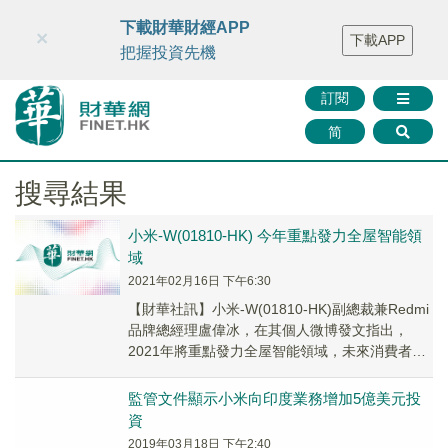
財華智庫網
FINTV
FINMETA
財華證券
媒體矩陣
下載財華財經APP
×
下載APP
智庫沙龍
聯絡我們
把握投資先機
訂閱
简
搜尋結果
小米-W(01810-HK) 今年重點發力全屋智能領
域
2021年02月16日 下午6:30
【財華社訊】小米-W(01810-HK)副總裁兼Redmi
品牌總經理盧偉冰，在其個人微博發文指出，
2021年將重點發力全屋智能領域，未來消費者可
在小米之家體驗到相關產品。對縣城的...
監管文件顯示小米向印度業務增加5億美元投
資
2019年03月18日 下午2:40