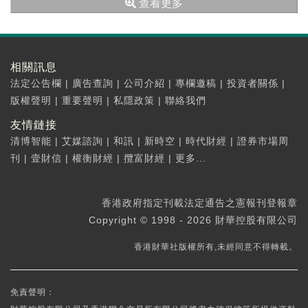
查看更多
相關訊息
法定公告欄
|
廣告查詢
|
公司介紹
|
專欄邀稿
|
投資者關係
|
版權聲明
|
重要聲明
|
私隱政策
|
聯絡我們
友情鏈接
清博智能
|
艾媒諮詢
|
和訊
|
新時空
|
時代財經
|
證券市場周
刊
|
壹財信
|
權衡財經
|
攬富財經
|
更多...
香港政府指定刊載法定通告之憲報刊登報章
Copyright © 1998 - 2026 財華控股有限公司
香港財華社版權所有,未經同意不得轉載。
免責聲明：