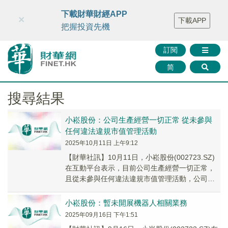
財華智庫網
FINTV
FINMETA
財華證券
媒體矩陣
下載財華財經APP
×
下載APP
智庫沙龍
聯絡我們
把握投資先機
訂閱
简
搜尋結果
小崧股份：公司生產經營一切正常 從未參與
任何違法違規市值管理活動
2025年10月11日 上午9:12
【財華社訊】10月11日，小崧股份(002723.SZ)
在互動平台表示，目前公司生產經營一切正常，
且從未參與任何違法違規市值管理活動，公司高
管及實際控製人均正常履職。同時，經公司...
小崧股份：暫未開展機器人相關業務
2025年09月16日 下午1:51