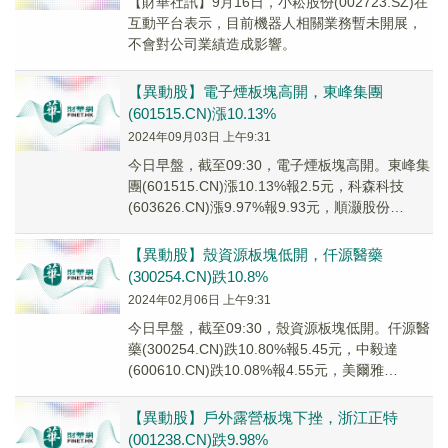
【財華社訊】9月16日，小崧股份(002723.SZ)在
互動平台表示，目前機器人相關業務暫未開展，
不會對公司業績造成影響。
【異動股】電子煙板塊高開，東峰集團
(601515.CN)漲10.13%
2024年09月03日 上午9:31
今日早盤，截至09:30，電子煙板塊高開。東峰集
團(601515.CN)漲10.13%報2.5元，科森科技
(603626.CN)漲9.97%報9.93元，順灏股份
(002565....
【異動股】殼資源板塊低開，仟源醫藥
(300254.CN)跌10.8%
2024年02月06日 上午9:31
今日早盤，截至09:30，殼資源板塊低開。仟源醫
藥(300254.CN)跌10.80%報5.45元，中毅達
(600610.CN)跌10.08%報4.55元，美爾雅
(600107....
【異動股】戶外露營板塊下挫，浙江正特
(001238.CN)跌9.98%