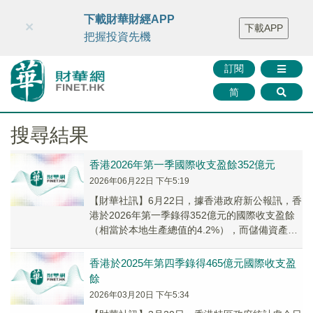
財華智庫網
FINTV
FINMETA
財華證券
媒體矩陣
下載財華財經APP
×
下載APP
智庫沙龍
聯絡我們
把握投資先機
訂閱
简
搜尋結果
​香港2026年第一季國際收支盈餘352億元
2026年06月22日 下午5:19
【財華社訊】6月22日，據香港政府新公報訊，香
港於2026年第一季錄得352億元的國際收支盈餘
（相當於本地生產總值的4.2%），而儲備資產相
應地增加同等數額。2025年第四季則錄...
香港於2025年第四季錄得465億元國際收支盈
餘
2026年03月20日 下午5:34