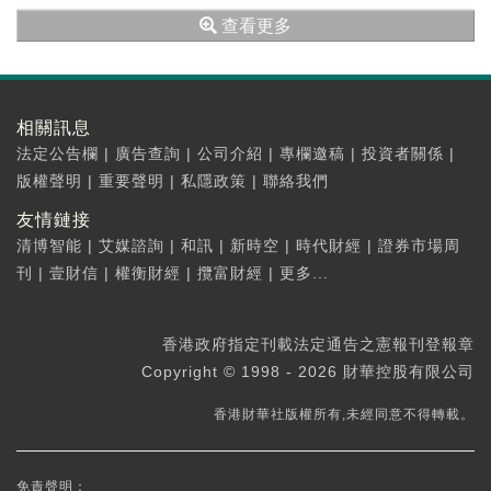
人民幣淨負債3022億美元，外幣淨資產3936億美
查看更多
元。
相關訊息
法定公告欄
|
廣告查詢
|
公司介紹
|
專欄邀稿
|
投資者關係
|
版權聲明
|
重要聲明
|
私隱政策
|
聯絡我們
友情鏈接
清博智能
|
艾媒諮詢
|
和訊
|
新時空
|
時代財經
|
證券市場周
刊
|
壹財信
|
權衡財經
|
攬富財經
|
更多...
香港政府指定刊載法定通告之憲報刊登報章
Copyright © 1998 - 2026 財華控股有限公司
香港財華社版權所有,未經同意不得轉載。
免責聲明：