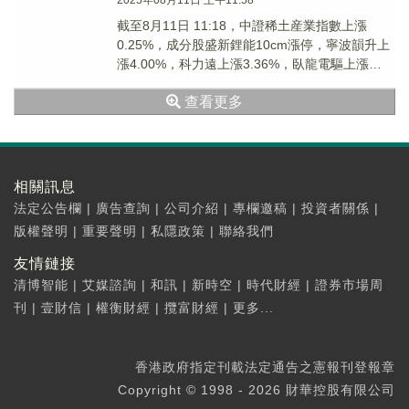
2025年08月11日 上午11:58
截至8月11日 11:18，中證稀土産業指數上漲
0.25%，成分股盛新鋰能10cm漲停，寧波韻升上
漲4.00%，科力遠上漲3.36%，臥龍電驅上漲
2.51%，金田股份上漲2.48...
查看更多
相關訊息
法定公告欄
|
廣告查詢
|
公司介紹
|
專欄邀稿
|
投資者關係
|
版權聲明
|
重要聲明
|
私隱政策
|
聯絡我們
友情鏈接
清博智能
|
艾媒諮詢
|
和訊
|
新時空
|
時代財經
|
證券市場周
刊
|
壹財信
|
權衡財經
|
攬富財經
|
更多...
香港政府指定刊載法定通告之憲報刊登報章
Copyright © 1998 - 2026 財華控股有限公司