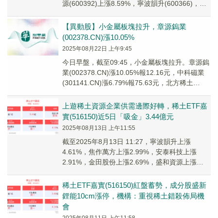
源(600392)上漲8.59%，寧波韻升(600366)，贛
鋒鋰業(...
【異動股】小金屬板塊拉升，章源鎢業
(002378.CN)漲10.05%
2025年08月22日 上午9:45
今日早盤，截至09:45，小金屬板塊拉升。章源鎢
業(002378.CN)漲10.05%報12.16元，中科磁業
(301141.CN)漲6.79%報75.63元，北方稀土
(6001...
上遊稀土資源企業供需邊際好轉，稀土ETF嘉
實(516150)近5日「吸金」3.44億元
2025年08月13日 上午11:55
截至2025年8月13日 11:27，寧波韻升上漲
4.61%，焦作萬方上漲2.99%，安泰科技上漲
2.91%，金田股份上漲2.69%，盛和資源上漲
1.90%。稀土ETF嘉實(51...
稀土ETF嘉實(516150)紅盤蓄勢，成分股盛新
鋰能10cm漲停，機構：重視稀土錯殺佈局機
會