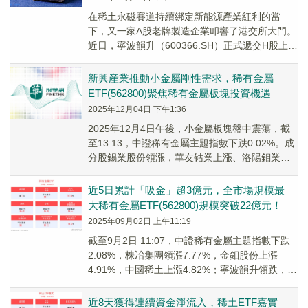
在稀土永磁賽道持續綁定新能源產業紅利的當
下，又一家A股老牌製造企業叩響了港交所大門。
近日，寧波韻升（600366.SH）正式遞交H股上市
申請，這家深耕釹鐵硼行業三十餘年的寧波製
造...
新興産業推動小金屬剛性需求，稀有金屬
ETF(562800)聚焦稀有金屬板塊投資機遇
2025年12月04日 下午1:36
2025年12月4日午後，小金屬板塊盤中震蕩，截
至13:13，中證稀有金屬主題指數下跌0.02%。成
分股錫業股份領漲，華友钴業上漲、洛陽鉬業跟
漲；英思特領跌，雲南鍺業、寧波韻升跟跌。
近5日累計「吸金」超3億元，全市場規模最
大稀有金屬ETF(562800)規模突破22億元！
2025年09月02日 上午11:19
截至9月2日 11:07，中證稀有金屬主題指數下跌
2.08%，株冶集團領漲7.77%，金鉬股份上漲
4.91%，中國稀土上漲4.82%；寧波韻升領跌，正
海磁材、雲南鍺業跟跌。稀有金...
近8天獲得連續資金淨流入，稀土ETF嘉實