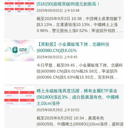
(516150)規模突破85億元創新高！
2025年09月02日 上午10:48
截至2025年9月2日 10:38，中證稀土産業指數下
跌3.13%，京運通領漲10.13%，中國稀土上漲
3.96%，豐元股份上漲0.52%；寧波韻升領跌，臥
龍電驅、領益智造跟跌。...
【異動股】小金屬板塊下挫，北礦科技
(600980.CN)跌6.01%
2025年09月02日 上午9:45
今日早盤，截至09:45，小金屬板塊下挫。北礦科
技(600980.CN)跌6.01%報26.58元，寧波韻升
(600366.CN)跌5.63%報15.93元，宜安科技
(30032...
稀土永磁板塊再度活躍，稀有金屬ETF基金
(561800)漲近3%，成分股廣晟有色、中國稀
土10cm漲停
2025年08月29日 上午10:52
截至2025年8月29日 10:34，廣晟有色
(600259)、中國稀土(000831)10cm漲停，盛和資