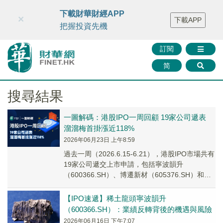
財華智庫網
FINTV
FINMETA
財華證券
媒體矩陣
下載財華財經APP
×
下載APP
智庫沙龍
聯絡我們
把握投資先機
訂閱
简
搜尋結果
一圖解碼：港股IPO一周回顧 19家公司遞表
溜溜梅首掛漲近118%
2026年06月23日 上午8:59
過去一周（2026.6.15-6.21），港股IPO市場共有
19家公司遞交上市申請，包括寧波韻升
（600366.SH）、博遷新材（605376.SH）和石
藥創新（300765.SZ）等。
【IPO速遞】稀土龍頭寧波韻升
（600366.SH）：業績反轉背後的機遇與風險
2026年06月16日 下午7:07