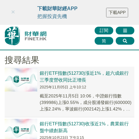
財華智庫網
FINTV
FINMETA
財華證券
媒體矩陣
下載財華財經APP
×
下載APP
智庫沙龍
聯絡我們
把握投資先機
訂閱
简
搜尋結果
銀行ETF指數(512730)漲近1%，超六成銀行
三季度營收同比正增長
2025年11月05日 上午10:12
截至2025年11月5日 10:06，中證銀行指數
(399986)上漲0.55%，成分股浦發銀行(600000)
上漲2.24%，寧波銀行(002142)上漲1.42%，南
京銀行(...
銀行ETF指數(512730)收漲近1%，農業銀行
盤中續創新高
2025年10月23日 下午3:15