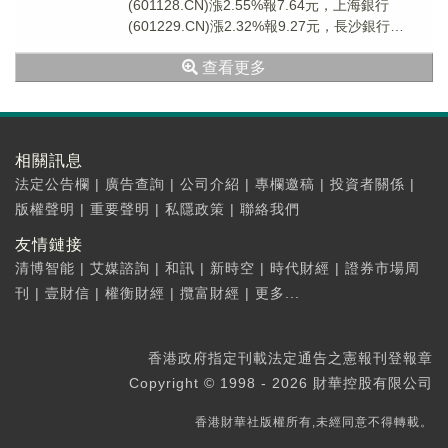
(601128.CN)漲2.55%報7.64元，上海銀行
(601229.CN)漲2.32%報9.27元，長沙銀行
(601577.C...
查看更多
相關訊息
法定公告欄
|
廣告查詢
|
公司介紹
|
專欄邀稿
|
投資者關係
|
版權聲明
|
重要聲明
|
私隱政策
|
聯絡我們
友情鏈接
清博智能
|
艾媒諮詢
|
和訊
|
新時空
|
時代財經
|
證券市場周
刊
|
壹財信
|
權衡財經
|
攬富財經
|
更多...
香港政府指定刊載法定通告之憲報刊登報章
Copyright © 1998 - 2026 財華控股有限公司
香港財華社版權所有,未經同意不得轉載。