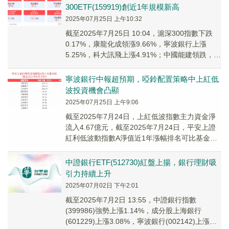
300ETF(159919)創近1年規模新高
2025年07月25日 上午10:32
截至2025年7月25日 10:04，滬深300指數下跌
0.17%，康龍化成領漲9.66%，寧波銀行上漲
5.25%，科大訊飛上漲4.91%；中國能建領跌，東
方電氣、大全能源跟跌。...
寧波銀行中報超預期，啞鈴配置策略中上紅低
波投資機會凸顯
2025年07月25日 上午9:06
截至2025年7月24日，上紅低波指數主力資金淨
流入4.67億元，截至2025年7月24日，平安上證
紅利低波動指數A淨值近1年漲幅排名可比基金第
一。
中證銀行ETF(512730)紅盤上揚，銀行理財吸
引力持續上升
2025年07月02日 下午2:01
截至2025年7月2日 13:55，中證銀行指數
(399986)強勢上漲1.14%，成分股上海銀行
(601229)上漲3.08%，寧波銀行(002142)上漲