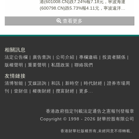
港(601008.CN)跌7.24%報7.18元，寧波海運
(600798.CN)跌5.73%報4.11元，寧波遠洋
(601022....
查看更多
相關訊息
法定公告欄
|
廣告查詢
|
公司介紹
|
專欄邀稿
|
投資者關係
|
版權聲明
|
重要聲明
|
私隱政策
|
聯絡我們
友情鏈接
清博智能
|
艾媒諮詢
|
和訊
|
新時空
|
時代財經
|
證券市場周
刊
|
壹財信
|
權衡財經
|
攬富財經
|
更多...
香港政府指定刊載法定通告之憲報刊登報章
Copyright © 1998 - 2026 財華控股有限公司
香港財華社版權所有,未經同意不得轉載。