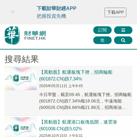
財華智庫網
FINTV
FINMETA
財華證券
媒體矩陣
下載財華財經APP
×
下載APP
智庫沙龍
聯絡我們
把握投資先機
訂閱
简
搜尋結果
【異動股】航運板塊下挫，招商輪船
(601872.CN)跌7.34%
2026年05月11日 上午9:45
今日早盤，截至09:45，航運板塊下挫。招商輪船
(601872.CN)跌7.34%報18.06元，中遠海能
(600026.CN)跌6.66%報21.86元，招商南油
(601975...
【異動股】航運港口板塊低開，連雲港
(601008.CN)跌5.02%
2025年10月15日 上午9:31