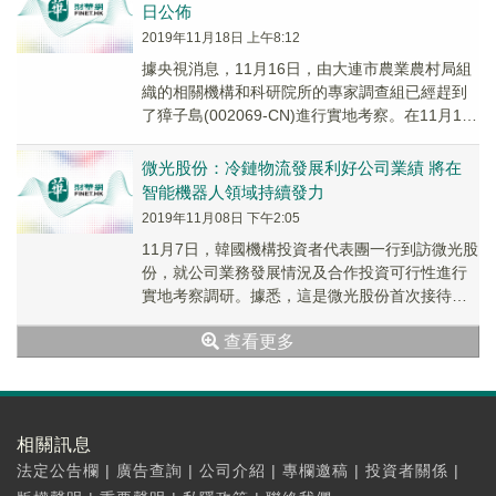
日公佈
2019年11月18日 上午8:12
據央視消息，11月16日，由大連市農業農村局組
織的相關機構和科研院所的專家調查組已經趕到
了獐子島(002069-CN)進行實地考察。在11月16
日專家組和記者實地抽檢之後，下午專...
微光股份：冷鏈物流發展利好公司業績 將在
智能機器人領域持續發力
2019年11月08日 下午2:05
11月7日，韓國機構投資者代表團一行到訪微光股
份，就公司業務發展情況及合作投資可行性進行
實地考察調研。據悉，這是微光股份首次接待境
外投資者調研。
查看更多
相關訊息
法定公告欄
|
廣告查詢
|
公司介紹
|
專欄邀稿
|
投資者關係
|