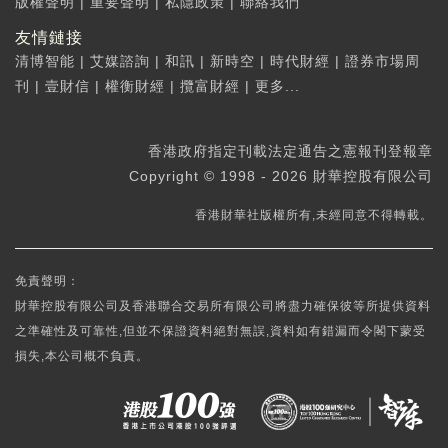
版權聲明
|
重要聲明
|
私隱政策
|
聯絡我們
友情鏈接
清博智能
|
艾媒諮詢
|
和訊
|
新時空
|
時代財經
|
證券市場周
刊
|
壹財信
|
權衡財經
|
攬富財經
|
更多...
香港政府指定刊載法定通告之憲報刊登報章
Copyright © 1998 - 2026 財華控股有限公司
香港財華社版權所有,未經同意不得轉載。
免責聲明：
財華控股有限公司及香港聯合交易所有限公司將盡力確保彼等所提供資料
之準確性及可靠性,但並不保證資料絕對無誤,資料如有錯漏而令閣下蒙受
損失,本公司概不負責。