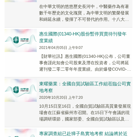
在中華文明的悠悠歷史長河中，中醫藥作為有著
數千年歷史的文化瑰寶，為中華文明的繁榮發展
和綿延永續，發揮了不可替代的作用。十八大以
來，中央高度重視中醫藥工作，一次次決策部
署，一次次實...
惠生國際(01340-HK)股份暫停買賣待刊發年
度業績
2021年04月05日 上午9:07
【財華社訊】惠生國際(01340-HK)公布，公司董
事會謹此知會公司股東及潛在投資者，公司將延
遲刊發二零二零年年度業績。由於爆發COVID-19
及中華人民共和國實施相應出行限制及...
東曜藥業：全國自貿試驗區工作組莅臨公司實
地考察
2020年10月20日 上午7:20
10月15日至16日，全國自貿試驗區高質量發展現
場會在江蘇省蘇州市召開。在15日下午會議的現
場調研環節，國家部委、全國自貿試驗區以及相
關省市商務主管部門領導組成的工作組一行莅臨
東...
專家調查組已赴獐子島實地考察 結論將於近