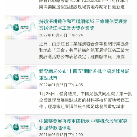
團首席戰略發展官John Jakobsen一行前往深圳
樂高樂園度假區建設現場實地考察項目最新進
展。他透露，主題樂園内的各大主題區即將...
持續深耕通信和互聯網領域 三維通信榮獲第
五屆浙江省工業大獎企業獎
2022年10月28日 下午5:24
近日，由浙江省工業經濟聯合會等相關行業協會
和地市「三會」共同組織的第五屆浙江省工業大
獎評選活動公布表彰決定，經自願申報、推薦、
評審、實地考察、審定、公示等程序，三維通信
（0021...
體育總局公布“十四五”期間首批全國足球發展
重點城市
2022年01月25日 下午4:05
1月25日，體育總局、中國足協共同組織了第一批
全國足球發展重點城市的材料審核和實地考察工
作，經專家組審議並報全國足球發展重點城市工
作領導小組研究同意，決定確定上海市、成都
市、武漢...
中醫藥發展再獲重磅指示 中藥概念股異軍突
起強勢掀漲停潮
2021年05月13日 下午2:09