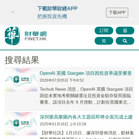
財華智庫網
FINTV
FINMETA
財華證券
媒體矩陣
下載財華財經APP
×
下載APP
智庫沙龍
聯絡我們
把握投資先機
訂閱
简
搜尋結果
OpenAI 英國 Stargate 項目因投資爭議受審查
2026年07月05日 下午8:52
Techub News 消息，OpenAI 英國 Stargate 項目
因從未實地考察關鍵選址且投資金額存疑而面臨
審查。該項目去年 9 月啓動，計劃在英國東北部
部署 GPU，但今...
深圳樂高樂園内各大主題區即將全面完成土建
2025年01月16日 上午10:28
【財華社訊】1月15日，據深圳發佈消息，默林集