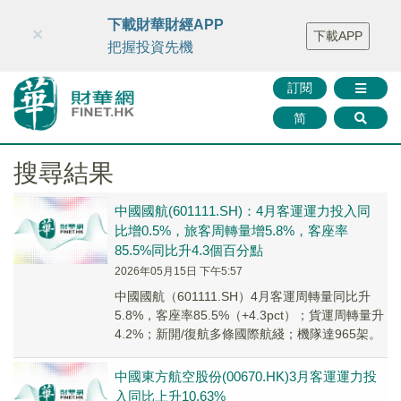
財華智庫網
FINTV
FINMETA
財華證券
媒體矩陣
下載財華財經APP
×
下載APP
智庫沙龍
聯絡我們
把握投資先機
訂閱
简
搜尋結果
中國國航(601111.SH)：4月客運運力投入同
比增0.5%，旅客周轉量增5.8%，客座率
85.5%同比升4.3個百分點
2026年05月15日 下午5:57
中國國航（601111.SH）4月客運周轉量同比升
5.8%，客座率85.5%（+4.3pct）；貨運周轉量升
4.2%；新開/復航多條國際航綫；機隊達965架。
中國東方航空股份(00670.HK)3月客運運力投
入同比上升10.63%