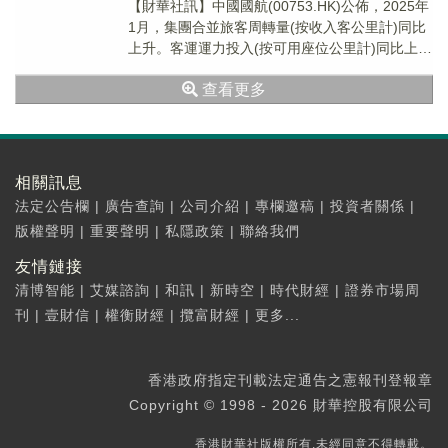
【財華社訊】中國國航(00753.HK)公佈，2025年
1月，集團合並旅客周轉量(按收入客公里計)同比
上升。客運運力投入(按可用座位公里計)同比上升
10.0%，旅客周轉量同比上升...
查看更多
相關訊息
法定公告欄
|
廣告查詢
|
公司介紹
|
專欄邀稿
|
投資者關係
|
版權聲明
|
重要聲明
|
私隱政策
|
聯絡我們
友情鏈接
清博智能
|
艾媒諮詢
|
和訊
|
新時空
|
時代財經
|
證券市場周
刊
|
壹財信
|
權衡財經
|
攬富財經
|
更多...
香港政府指定刊載法定通告之憲報刊登報章
Copyright © 1998 - 2026 財華控股有限公司
香港財華社版權所有,未經同意不得轉載。