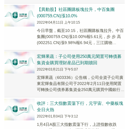
(300970...
【異動股】社區團購板塊拉升，中百集團
(000759.CN)漲10.0%
2022年04月11日 上午10:15
今日早盤，截至10:15，社區團購板塊拉升。中百
集團(000759.CN)漲10.00%報5.61元，步 步 高
(002251.CN)漲9.98%報6.94元，三江購物
(6011...
宏輝果蔬：子公司使用250萬元閑置可轉債募
集資金購買理財産品已到期贖回
2022年03月21日 下午5:07
宏輝果蔬（603336）公告稱，公司全資子公司廣
東宏輝食品有限公司于2022年2月11日使用閑置
可轉換公司債券募集資金250萬元購買中國銀行股
份有限公司「挂鈎型結構性存款」産品，...
收評：三大指數震蕩下行，元宇宙、中藥板塊
全日火熱
2022年01月04日 下午3:12
1月4日A股三大指數震蕩下行，上證指數收跌