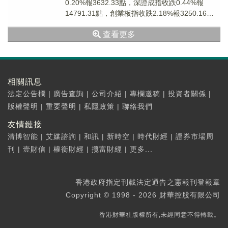
0.20%報3632.33點，深證成指收跌0.44%報
14791.31點，創業板指收跌2.18%報3250.16
點。午後，豬肉板塊持續上...
查看更多
相關訊息
法定公告欄
|
廣告查詢
|
公司介紹
|
專欄邀稿
|
投資者關係
|
版權聲明
|
重要聲明
|
私隱政策
|
聯絡我們
友情鏈接
清博智能
|
艾媒諮詢
|
和訊
|
新時空
|
時代財經
|
證券市場周
刊
|
壹財信
|
權衡財經
|
攬富財經
|
更多...
香港政府指定刊載法定通告之憲報刊登報章
Copyright © 1998 - 2026 財華控股有限公司
香港財華社版權所有,未經同意不得轉載。