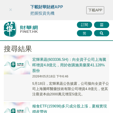
財華智庫網
FINTV
FINMETA
財華證券
媒體矩陣
下載財華財經APP
×
下載APP
智庫沙龍
聯絡我們
把握投資先機
訂閱
简
搜尋結果
宏輝果蔬(603336.SH)：向全資子公司上海騰
晖增資4.8億元，用於收購施美藥業41.128%
股份
2026年05月18日 下午6:46
5月18日，宏輝果蔬公告披露，公司擬向全資子公
司上海騰晖醫藥技術有限公司增資4.8億元，使其
注冊資本由2000萬元增至5億元。
糧食ETF(159698)多只成分股上漲，夏糧實現
穩産豐收