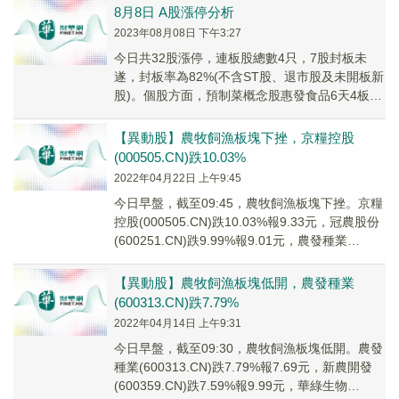
8月8日 A股漲停分析
2023年08月08日 下午3:27
今日共32股漲停，連板股總數4只，7股封板未
遂，封板率為82%(不含ST股、退市股及未開板新
股)。個股方面，預制菜概念股惠發食品6天4板，
大金融板塊恒銀科技3板，傳媒股金逸影視2...
【異動股】農牧飼漁板塊下挫，京糧控股
(000505.CN)跌10.03%
2022年04月22日 上午9:45
今日早盤，截至09:45，農牧飼漁板塊下挫。京糧
控股(000505.CN)跌10.03%報9.33元，冠農股份
(600251.CN)跌9.99%報9.01元，農發種業
(60031...
【異動股】農牧飼漁板塊低開，農發種業
(600313.CN)跌7.79%
2022年04月14日 上午9:31
今日早盤，截至09:30，農牧飼漁板塊低開。農發
種業(600313.CN)跌7.79%報7.69元，新農開發
(600359.CN)跌7.59%報9.99元，華綠生物