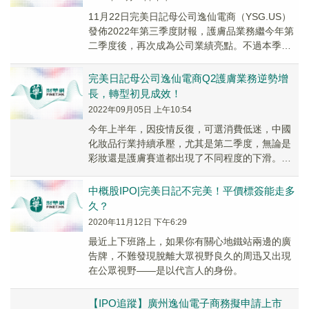
11月22日完美日記母公司逸仙電商（YSG.US）
發佈2022年第三季度財報，護膚品業務繼今年第
二季度後，再次成為公司業績亮點。不過本季度
逸仙電商本季度總營業收入仍然同比下降，公...
完美日記母公司逸仙電商Q2護膚業務逆勢增
長，轉型初見成效！
2022年09月05日 上午10:54
今年上半年，因疫情反復，可選消費低迷，中國
化妝品行業持續承壓，尤其是第二季度，無論是
彩妝還是護膚賽道都出現了不同程度的下滑。不
過逸仙電商的護膚業務卻逆勢增長，成為其Q2財
報亮點。
中概股IPO|完美日記不完美！平價標簽能走多
久？
2020年11月12日 下午6:29
最近上下班路上，如果你有關心地鐵站兩邊的廣
告牌，不難發現脫離大眾視野良久的周迅又出現
在公眾視野——是以代言人的身份。
【IPO追蹤】廣州逸仙電子商務擬申請上市