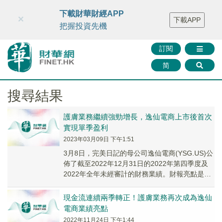
財華智庫網
FINTV
FINMETA
財華證券
媒體矩陣
下載財華財經APP
×
下載APP
智庫沙龍
聯絡我們
把握投資先機
訂閱
简
搜尋結果
護膚業務繼續強勁增長，逸仙電商上市後首次
實現單季盈利
2023年03月09日 下午1:51
3月8日，完美日記的母公司逸仙電商(YSG.US)公
佈了截至2022年12月31日的2022年第四季度及
2022年全年未經審計的財務業績。財報亮點是，
護膚業務持續增長，連續三個季...
現金流連續兩季轉正！護膚業務再次成為逸仙
電商業績亮點
2022年11月24日 下午1:44