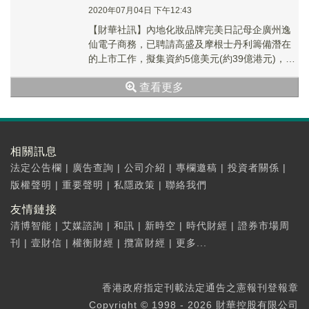
2020年07月04日 下午12:43
【財華社訊】內地化妝品牌完美日記母企廣州逸
仙電子商務，已聘請高盛及摩根士丹利籌備潛在
的上市工作，擬集資約5億美元(約39億港元)，最
快於今年底進行，且正考慮在香港等上市地點。
查看更多
相關訊息
法定公告欄
|
廣告查詢
|
公司介紹
|
專欄邀稿
|
投資者關係
|
版權聲明
|
重要聲明
|
私隱政策
|
聯絡我們
友情鏈接
清博智能
|
艾媒諮詢
|
和訊
|
新時空
|
時代財經
|
證券市場周
刊
|
壹財信
|
權衡財經
|
攬富財經
|
更多...
香港政府指定刊載法定通告之憲報刊登報章
Copyright © 1998 - 2026 財華控股有限公司