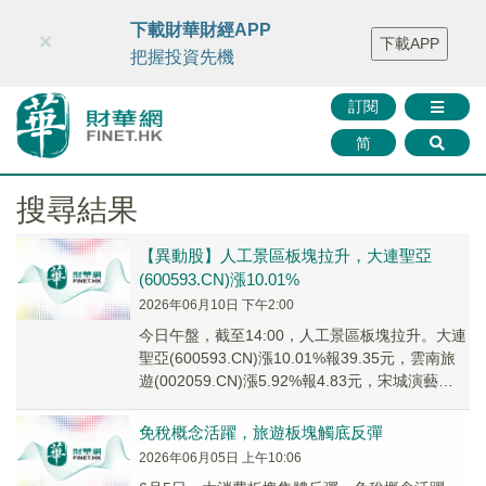
財華智庫網
FINTV
FINMETA
財華證券
媒體矩陣
下載財華財經APP
×
下載APP
智庫沙龍
聯絡我們
把握投資先機
訂閱
简
搜尋結果
【異動股】人工景區板塊拉升，大連聖亞
(600593.CN)漲10.01%
2026年06月10日 下午2:00
今日午盤，截至14:00，人工景區板塊拉升。大連
聖亞(600593.CN)漲10.01%報39.35元，雲南旅
遊(002059.CN)漲5.92%報4.83元，宋城演藝
(3001...
免稅概念活躍，旅遊板塊觸底反彈
2026年06月05日 上午10:06