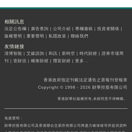
相關訊息
法定公告欄
|
廣告查詢
|
公司介紹
|
專欄邀稿
|
投資者關係
|
版權聲明
|
重要聲明
|
私隱政策
|
聯絡我們
友情鏈接
清博智能
|
艾媒諮詢
|
和訊
|
新時空
|
時代財經
|
證券市場周
刊
|
壹財信
|
權衡財經
|
攬富財經
|
更多...
香港政府指定刊載法定通告之憲報刊登報章
Copyright © 1998 - 2026 財華控股有限公司
香港財華社版權所有,未經同意不得轉載。
免責聲明：
財華控股有限公司及香港聯合交易所有限公司將盡力確保彼等所提供資料