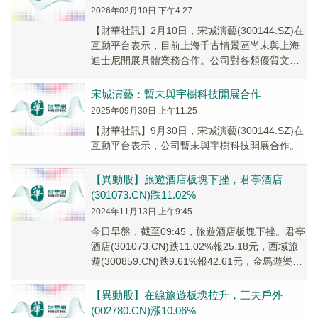
2026年02月10日 下午4:27
【財華社訊】2月10日，宋城演藝(300144.SZ)在
互動平台表示，目前上海千古情景區尚未與上海
迪士尼開展具體業務合作。公司對各類優質文旅
資源始終保持開放態度，未來如有合適的交...
宋城演藝：暫未與宇樹科技開展合作
2025年09月30日 上午11:25
【財華社訊】9月30日，宋城演藝(300144.SZ)在
互動平台表示，公司暫未與宇樹科技開展合作。
【異動股】旅遊酒店板塊下挫，君亭酒店
(301073.CN)跌11.02%
2024年11月13日 上午9:45
今日早盤，截至09:45，旅遊酒店板塊下挫。君亭
酒店(301073.CN)跌11.02%報25.18元，西域旅
遊(300859.CN)跌9.61%報42.61元，金馬遊樂
(300...
【異動股】在線旅遊板塊拉升，三夫戶外
(002780.CN)漲10.06%