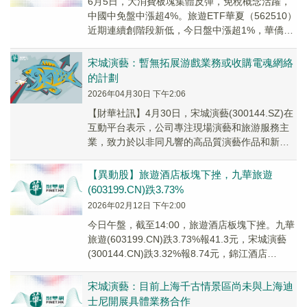
6月5日，大消費板塊集體反彈，免稅概念活躍，
中國中免盤中漲超4%。旅遊ETF華夏（562510）
近期連續創階段新低，今日盤中漲超1%，華僑城
A、錦江酒店、宋城演藝等漲幅靠前。
宋城演藝：暫無拓展游戲業務或收購電魂網絡
的計劃
2026年04月30日 下午2:06
【財華社訊】4月30日，宋城演藝(300144.SZ)在
互動平台表示，公司專注現場演藝和旅游服務主
業，致力於以非同凡響的高品質演藝作品和新奇
特的景區度假體驗為廣大游客帶來線上業態...
【異動股】旅遊酒店板塊下挫，九華旅遊
(603199.CN)跌3.73%
2026年02月12日 下午2:00
今日午盤，截至14:00，旅遊酒店板塊下挫。九華
旅遊(603199.CN)跌3.73%報41.3元，宋城演藝
(300144.CN)跌3.32%報8.74元，錦江酒店
(600754...
宋城演藝：目前上海千古情景區尚未與上海迪
士尼開展具體業務合作