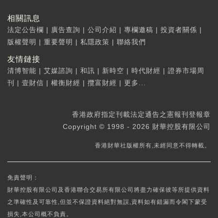
相關訊息
法定公告欄
|
廣告查詢
|
公司介紹
|
專欄邀稿
|
投資者關係
|
版權聲明
|
重要聲明
|
私隱政策
|
聯絡我們
友情鏈接
清博智能
|
艾媒諮詢
|
和訊
|
新時空
|
時代財經
|
證券市場周
刊
|
壹財信
|
權衡財經
|
攬富財經
|
更多...
香港政府指定刊載法定通告之憲報刊登報章
Copyright © 1998 - 2026 財華控股有限公司
香港財華社版權所有,未經同意不得轉載。
免責聲明：
財華控股有限公司及香港聯合交易所有限公司將盡力確保彼等所提供資料
之準確性及可靠性,但並不保證資料絕對無誤,資料如有錯漏而令閣下蒙受
損失,本公司概不負責。