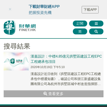
財華智庫網
FINTV
FINMETA
財華證券
媒體矩陣
下載財華財經APP
×
下載APP
智庫沙龍
聯絡我們
把握投資先機
訂閱
简
搜尋結果
漢嘉設計：中標4.85億元拱墅區建設工程EPC
工程總承包項目
2020年10月19日 下午5:10
漢嘉設計近日收到《拱墅區建設工程EPC工程總
承包中標通知書》，確認公司和浙江新盛建設集
團有限公司為杭州市拱墅區城中村改造指揮部半
山分指揮部、杭州市拱墅區京杭運河綜合保護開
查看更多
發有限公...