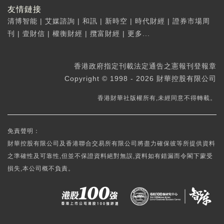
友情鏈接
清博智能
|
艾媒諮詢
|
和訊
|
新時空
|
時代財經
|
證券市場周
刊
|
壹財信
|
權衡財經
|
攬富財經
|
更多...
香港政府指定刊載法定通告之憲報刊登報章
Copyright © 1998 - 2026 財華控股有限公司
香港財華社版權所有,未經同意不得轉載。
免責聲明：
財華控股有限公司及香港聯合交易所有限公司將盡力確保彼等所提供資料
之準確性及可靠性,但並不保證資料絕對無誤,資料如有錯漏而令閣下蒙受
損失,本公司概不負責。