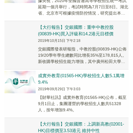
據央視，2020年全國普通高等學校招生統一考試
延期一個月舉行，考試時間為7月7日至8日。湖北
省、北京市可根據疫情防控情況，研究提出本地
區高考時間安排的意見，商教育部同意後及時向
社會發佈。
【大行報告】交銀國際：重申中教控股
(00839-HK)買入評級和14.2港元目標價
2019年10月15日 下午2:18
交銀國際發表研報指，中教控股(00839-HK)公佈
19/20學年學生總數同比增長35%至178,815人。
新收購學校招生能力增強，其中廣州松田大學與
濟南大學泉城學院獲批學額大幅...
成實外教育(01565-HK)學校招生人數5.1萬增
9.4%
2019年09月29日 下午3:03
【財華社訊】成實外教育(01565-HK)公布，截至
9月1日止，集團運營的學校招生人數共51328
人，按年增加9.4%。
【大行報告】交銀國際：上調新高教(02001-
HK)目標價至3.53港元 維持中性