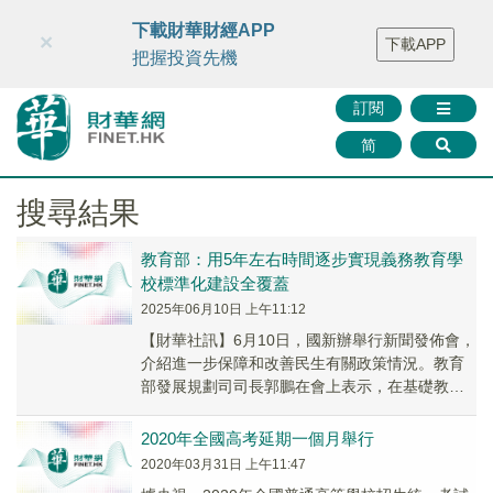
財華智庫網
FINTV
FINMETA
財華證券
媒體矩陣
下載財華財經APP
×
下載APP
智庫沙龍
聯絡我們
把握投資先機
訂閱
简
搜尋結果
教育部：用5年左右時間逐步實現義務教育學
校標準化建設全覆蓋
2025年06月10日 上午11:12
【財華社訊】6月10日，國新辦舉行新聞發佈會，
介紹進一步保障和改善民生有關政策情況。教育
部發展規劃司司長郭鵬在會上表示，在基礎教育
領域，將進一步完善與人口變化相適應的教育資
源統籌...
2020年全國高考延期一個月舉行
2020年03月31日 上午11:47