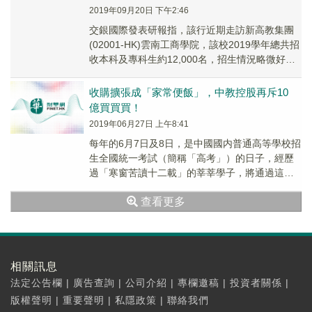
2019年09月20日 下午2:46
交銀國際發表研報指，該行近期走訪新高教集團
(02001-HK)雲南工商學院，該校2019學年總共招
收本科及專科生約12,000名，招生情況略微好於
該行早前預期，在校生總數達30,...
收購擴張成「家常便飯」，中教控股再斥10
億買買買！
2019年06月27日 上午8:41
每年的6月7日及8日，是中國國内普通高等學校招
生全國統一考試（簡稱「高考」）的日子，經歷
過「寒窗苦讀十二載」的莘莘學子，將通過這個
超大型公平競爭的機會去努力把握自己未來的人
查看更多
生。
相關訊息
法定公告欄
|
廣告查詢
|
公司介紹
|
專欄邀稿
|
投資者關係
|
版權聲明
|
重要聲明
|
私隱政策
|
聯絡我們