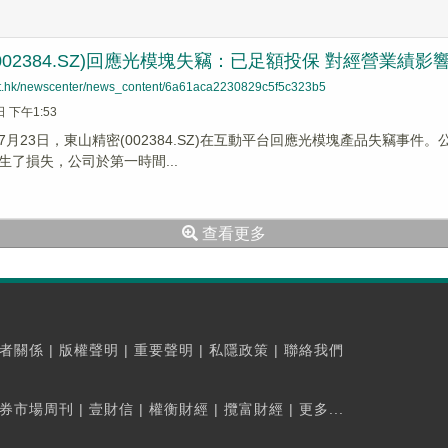
002384.SZ)回應光模塊失竊：已足額投保 對經營業績影
net.hk/newscenter/news_content/6a61aca2230829c5f5c323b5
日 下午1:53
月23日，東山精密(002384.SZ)在互動平台回應光模塊產品失竊事件
生了損失，公司於第一時間...
查看更多
者關係
|
版權聲明
|
重要聲明
|
私隱政策
|
聯絡我們
券市場周刊
|
壹財信
|
權衡財經
|
攬富財經
|
更多...