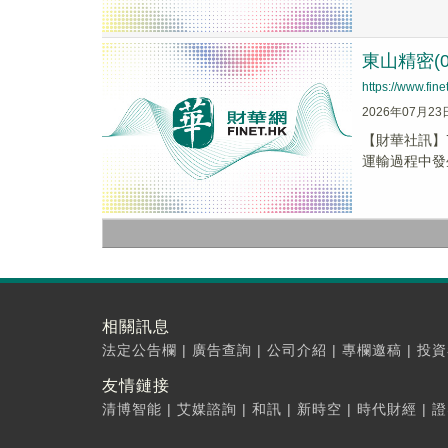
東山精密(
https://www.fi
2026年07月23
【財華社訊】7
運輸過程中發
相關訊息
法定公告欄
|
廣告查詢
|
公司介紹
|
專欄邀稿
|
投資
友情鏈接
清博智能
|
艾媒諮詢
|
和訊
|
新時空
|
時代財經
|
證