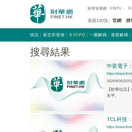
財華智庫網
FINTV
F
港股100強
官網
榜
快訊
港交所發佈
今日IPO
一圖解碼
港股解碼
搜尋結果
中瓷電子
https://www.fi
2026年08月05
【財華社訊】
水平。
TCL科技
https://www.fi