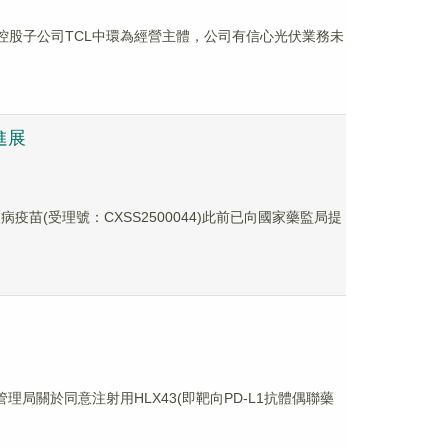
務以控股子公司TCL中環為經營主體，公司有信心光伏業務未
進展
疫苗(受理號：CXSS2500044)此前已向國家藥監局提
理局關於同意注射用HLX43(即靶向PD-L1抗體偶聯藥