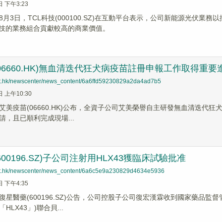
日 下午3:23
8月3日，TCL科技(000100.SZ)在互動平台表示，公司新能源光伏業
科技的業務組合貢獻較高的商業價值。
06660.HK)無血清迭代狂犬病疫苗註冊申報工作取得重要
net.hk/newscenter/news_content/6a6ffd59230829a2da4ad7b5
日 上午10:30
美疫苗(06660.HK)公布，全資子公司艾美榮譽自主研發無血清迭代狂犬病
請，且已順利完成現場...
00196.SZ)子公司注射用HLX43獲臨床試驗批准
net.hk/newscenter/news_content/6a6c5e9a230829d4634e5936
日 下午4:35
星醫藥(600196.SZ)公告，公司控股子公司復宏漢霖收到國家藥品監督管
LX43」)聯合貝...