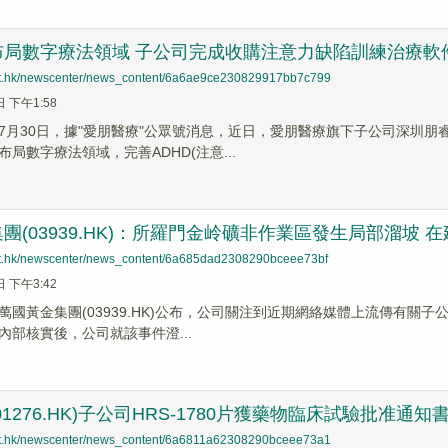
布局數字療法領域 子公司完成收購注意力缺陷訓練治療軟
net.hk/newscenter/news_content/6a6ae9ce230829917bb7c799
日 下午1:58
7月30日，據"愛朋醫療"公眾號消息，近日，愛朋醫療旗下子公司深圳
局數字療法領域，完善ADHD(注意...
團(03939.HK)：所羅門金岭礦非作業區發生局部溜坡 
net.hk/newscenter/news_content/6a685dad2308290bceee73bf
日 下午3:42
萬國黃金集團(03939.HK)公布，公司關注到近期網絡媒體上流傳有關子
內部核實後，公司就該事件澄...
1276.HK)子公司HRS-1780片獲藥物臨床試驗批准通知
net.hk/newscenter/news_content/6a6811a62308290bceee73a1