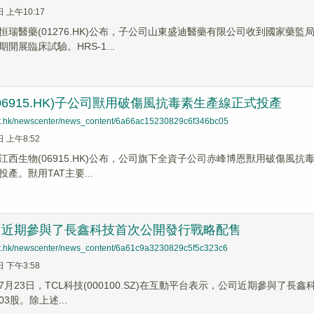
日 上午10:17
恒瑞醫藥(01276.HK)公布，子公司山東盛迪醫藥有限公司收到國家藥監局
開展臨床試驗。HRS-1...
06915.HK)子公司獸用破傷風抗毒素生產線正式投產
net.hk/newscenter/news_content/6a66ac15230829c6f346bc05
日 上午8:52
西生物(06915.HK)公布，公司旗下全資子公司赤峰博恩獸用破傷風抗毒素
產。獸用TAT主要...
：近期參與了長鑫科技首次公開發行戰略配售
net.hk/newscenter/news_content/6a61c9a3230829c5f5c323c6
日 下午3:58
月23日，TCL科技(000100.SZ)在互動平台表示，公司近期參與了長
803股。除上述...