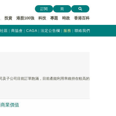
訂閱
简
遞
投資
港股100強
科技
專題
時政
香港百科
社區
商協會
CAGA
法定公告欄
服務
聯絡我們
常，公司及子公司目前訂單飽滿，目前產能利用率維持在較高的
的商業價值