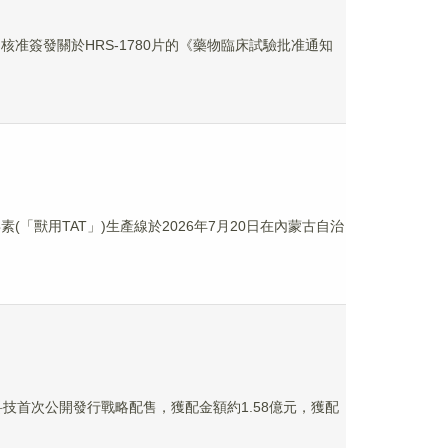
核准簽發關於HRS-1780片的《藥物臨床試驗批准通知
(「獸用TAT」)生產線於2026年7月20日在內蒙古自治
鑫科技首次公開發行戰略配售，獲配金額約1.58億元，獲配