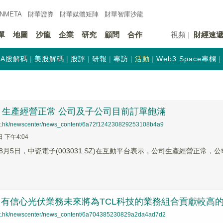
INMETA
財華證券
財華
媒體矩陣
財華
智庫沙龍
單
地圖
沙龍
企業
研究
顧問
合作
視頻
財經速
A股解碼
美股解碼
股評
研報
專訪
活動
Web3 Space專欄
：生產經營正常 公司及子公司目前訂單飽滿
net.hk/newscenter/news_content/6a72f124230829253108b4a9
日 下午4:04
8月5日，中瓷電子(003031.SZ)在互動平台表示，公司生產經營正
：有信心光伏業務未來將為TCL科技的業務組合貢獻較高
net.hk/newscenter/news_content/6a704385230829a2da4ad7d2