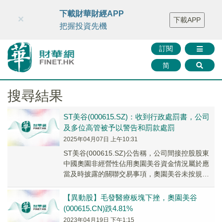
財華智庫網
FINTV
FINMETA
財華證券
媒體矩陣
下載財華財經APP
×
下載APP
智庫沙龍
聯絡我們
把握投資先機
訂閱
简
搜尋結果
ST美谷(000615.SZ)：收到行政處罰書，公司
及多位高管被予以警告和罰款處罰
2025年04月07日 上午10:31
ST美谷(000615.SZ)公告稱，公司間接控股股東
中國奧園非經營性佔用奧園美谷資金情況屬於應
當及時披露的關聯交易事項，奧園美谷未按規定
在相關臨時報告中予以披露。
【異動股】毛發醫療板塊下挫，奧園美谷
(000615.CN)跌4.81%
2023年04月19日 下午1:15