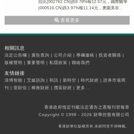
拉比(002762.CN)跌8.78%報12.57元，國際醫學
(000516.CN)跌3.97%報11.14元，奧園美谷
(0006...
查看更多
相關訊息
法定公告欄
|
廣告查詢
|
公司介紹
|
專欄邀稿
|
投資者關係
|
版權聲明
|
重要聲明
|
私隱政策
|
聯絡我們
友情鏈接
清博智能
|
艾媒諮詢
|
和訊
|
新時空
|
時代財經
|
證券市場周
刊
|
壹財信
|
權衡財經
|
攬富財經
|
更多...
香港政府指定刊載法定通告之憲報刊登報章
Copyright © 1998 - 2026 財華控股有限公司
香港財華社版權所有,未經同意不得轉載。